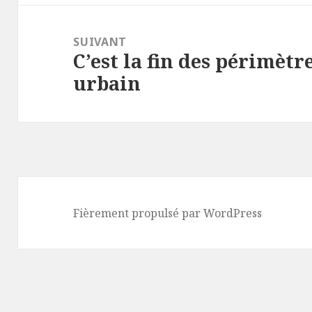
SUIVANT
C’est la fin des périmètr
Article
urbain
suivant :
Fièrement propulsé par WordPress