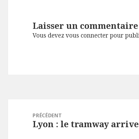
Laisser un commentaire
Vous devez
vous connecter
pour publ
Navigation
de
PRÉCÉDENT
Lyon : le tramway arriv
l’article
Article
précédent :