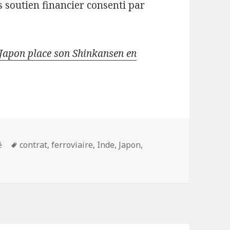
s soutien financier consenti par
e Japon place son Shinkansen en
ies
Mots-
é
contrat
,
ferroviaire
,
Inde
,
Japon
,
clés