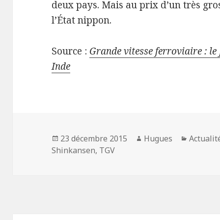
deux pays. Mais au prix d’un très gro
l’État nippon.
Source :
Grande vitesse ferroviaire : l
Inde
Publié
Auteur
Catégor
23 décembre 2015
Hugues
Actualit
le
Shinkansen
,
TGV