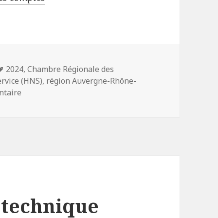
Mots-
2024
,
Chambre Régionale des
clés
rvice (HNS)
,
région Auvergne-Rhône-
sur Évaluation de la politique du matériel roulant fe
ntaire
 technique