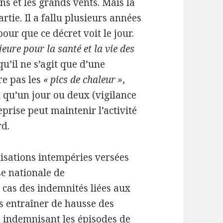
ns et les grands vents. Mais la
artie. Il a fallu plusieurs années
our que ce décret voit le jour.
eure pour la santé et la vie des
u’il ne s’agit que d’une
gre pas les
«
pics de chaleur
»
,
t qu’un jour ou deux (vigilance
eprise peut maintenir l’activité
rd.
tisations intempéries versées
se nationale de
 cas des indemnités liées aux
as entraîner de hausse des
es indemnisant les épisodes de