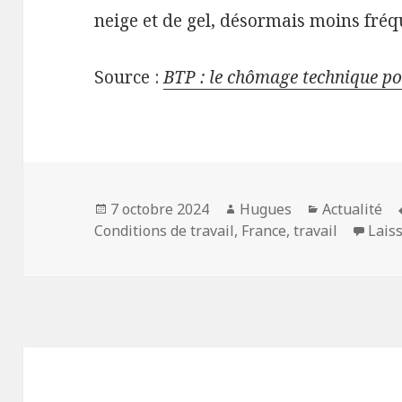
neige et de gel, désormais moins fréq
Source :
BTP : le chômage technique po
Publié
Auteur
Catégories
7 octobre 2024
Hugues
Actualité
le
Conditions de travail
,
France
,
travail
Lais