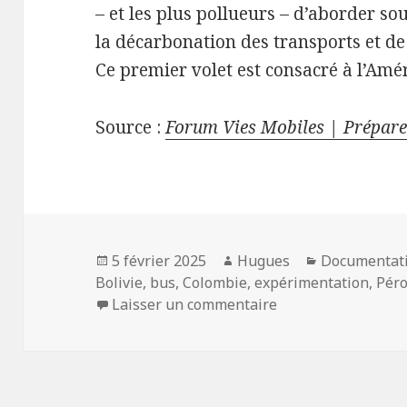
– et les plus pollueurs – d’aborder so
la décarbonation des transports et de
Ce premier volet est consacré à l’Amér
Source :
Forum Vies Mobiles | Préparer
Publié
Auteur
Catégories
5 février 2025
Hugues
Documentat
le
Bolivie
,
bus
,
Colombie
,
expérimentation
,
Pér
sur Innovations da
Laisser un commentaire