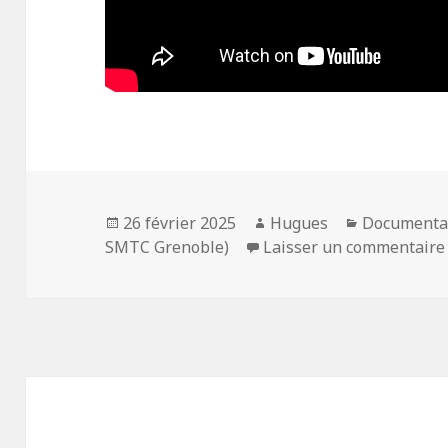
Publié
Auteur
Catégories
26 février 2025
Hugues
Documenta
le
SMTC Grenoble)
Laisser un commentaire