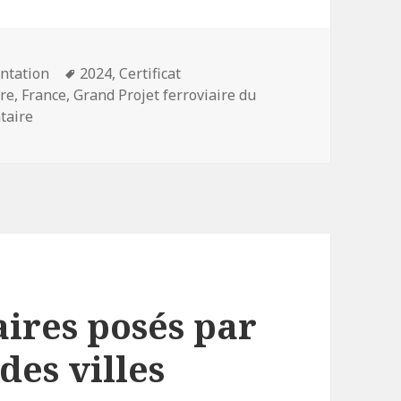
ies
Mots-
ntation
2024
,
Certificat
clés
ire
,
France
,
Grand Projet ferroviaire du
sur LGV : développer le train préserve-t-il toujours l’
taire
aires posés par
des villes