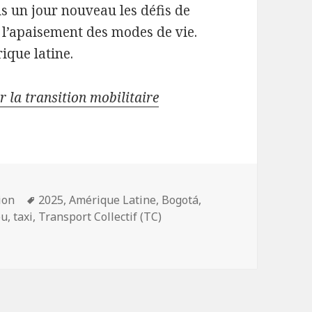
us un jour nouveau les défis de
 l’apaisement des modes de vie.
ique latine.
 la transition mobilitaire
Mots-
ion
2025
,
Amérique Latine
,
Bogotá
,
clés
ou
,
taxi
,
Transport Collectif (TC)
ns les Suds, inspirations pour les Nords – 1. Amérique Latin