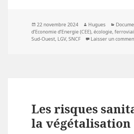
Publié
Auteur
Catégor
22 novembre 2024
Hugues
Docume
le
d’Economie d’Energie (CEE)
,
écologie
,
ferrovia
Sud-Ouest
,
LGV
,
SNCF
Laisser un commen
Les risques sanit
la végétalisation 