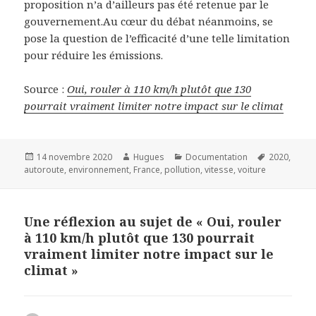
proposition n’a d’ailleurs pas été retenue par le
gouvernement.Au cœur du débat néanmoins, se
pose la question de l’efficacité d’une telle limitation
pour réduire les émissions.
Source :
Oui, rouler à 110 km/h plutôt que 130
pourrait vraiment limiter notre impact sur le climat
Publié
Auteur
Catégories
Mots-
14 novembre 2020
Hugues
Documentation
2020
,
le
clés
autoroute
,
environnement
,
France
,
pollution
,
vitesse
,
voiture
Une réflexion au sujet de « Oui, rouler
à 110 km/h plutôt que 130 pourrait
vraiment limiter notre impact sur le
climat »