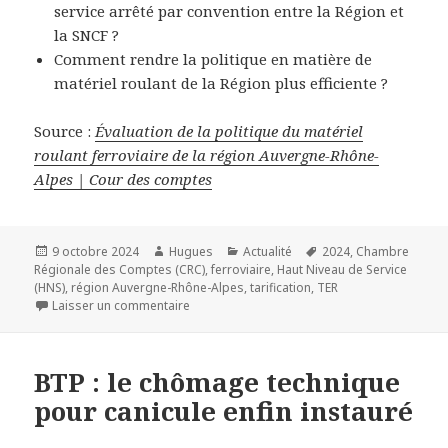
service arrêté par convention entre la Région et
la SNCF ?
Comment rendre la politique en matière de
matériel roulant de la Région plus efficiente ?
Source :
Évaluation de la politique du matériel
roulant ferroviaire de la région Auvergne-Rhône-
Alpes | Cour des comptes
Publié
Auteur
Catégories
Mots-
9 octobre 2024
Hugues
Actualité
2024
,
Chambre
le
clés
Régionale des Comptes (CRC)
,
ferroviaire
,
Haut Niveau de Service
(HNS)
,
région Auvergne-Rhône-Alpes
,
tarification
,
TER
sur Évaluation de la politique du matériel ro
Laisser un commentaire
BTP : le chômage technique
pour canicule enfin instauré