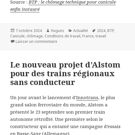
Source :
BTP : le chômage technique pour canicule
enfin instauré
Publié
Auteur
Catégories
Mots-
7 octobre 2024
Hugues
Actualité
2024
,
BTP
,
le
clés
Canicule
,
chômage
,
Conditions de travail
,
France
,
travail
sur BTP : le chômage technique pour canicule
Laisser un commentaire
Le nouveau projet d’Alstom
pour des trains régionaux
sans conducteur
Un jour avant le lancement d’
Innotrans
, le plus
grand salon ferroviaire du monde, Alstom a
présenté le 23 septembre son premier train
autonome rétrofité. Une première selon le
constructeur qui a entamé une campagne d’essais
en Basse-Saxe (Allemagne).