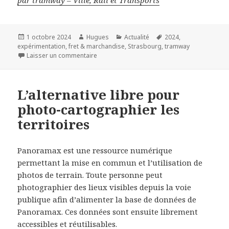
par tramway – Ville, Rail et Transports
Publié
Auteur
Catégories
Mots-
1 octobre 2024
Hugues
Actualité
2024
,
le
clés
expérimentation
,
fret & marchandise
,
Strasbourg
,
tramway
sur Strasbourg expérimente le transport de 
Laisser un commentaire
L’alternative libre pour
photo-cartographier les
territoires
Panoramax est une ressource numérique
permettant la mise en commun et l’utilisation de
photos de terrain. Toute personne peut
photographier des lieux visibles depuis la voie
publique afin d’alimenter la base de données de
Panoramax. Ces données sont ensuite librement
accessibles et réutilisables.