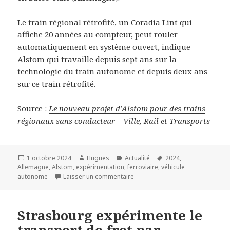
Le train régional rétrofité, un Coradia Lint qui
affiche 20 années au compteur, peut rouler
automatiquement en système ouvert, indique
Alstom qui travaille depuis sept ans sur la
technologie du train autonome et depuis deux ans
sur ce train rétrofité.
Source :
Le nouveau projet d’Alstom pour des trains
régionaux sans conducteur – Ville, Rail et Transports
Publié
Auteur
Catégories
Mots-
1 octobre 2024
Hugues
Actualité
2024
,
le
clés
Allemagne
,
Alstom
,
expérimentation
,
ferroviaire
,
véhicule
sur Le nouveau projet d’Alstom 
autonome
Laisser un commentaire
Strasbourg expérimente le