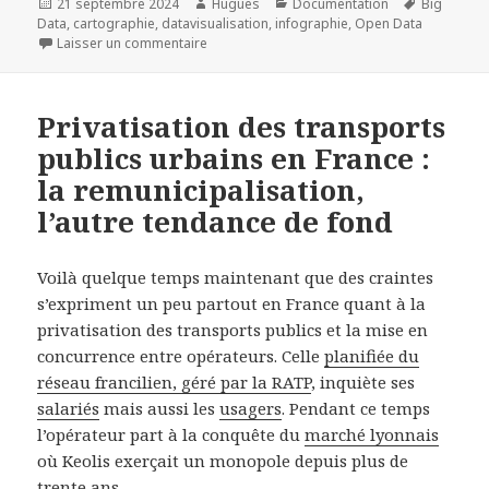
Publié
Auteur
Catégories
Mots-
21 septembre 2024
Hugues
Documentation
Big
le
clés
Data
,
cartographie
,
datavisualisation
,
infographie
,
Open Data
sur La datavisualisation, un savant cocktail d
Laisser un commentaire
Privatisation des transports
publics urbains en France :
la remunicipalisation,
l’autre tendance de fond
Voilà quelque temps maintenant que des craintes
s’expriment un peu partout en France quant à la
privatisation des transports publics et la mise en
concurrence entre opérateurs. Celle
planifiée du
réseau francilien, géré par la RATP
, inquiète ses
salariés
mais aussi les
usagers
. Pendant ce temps
l’opérateur part à la conquête du
marché lyonnais
où Keolis exerçait un monopole depuis plus de
trente ans.