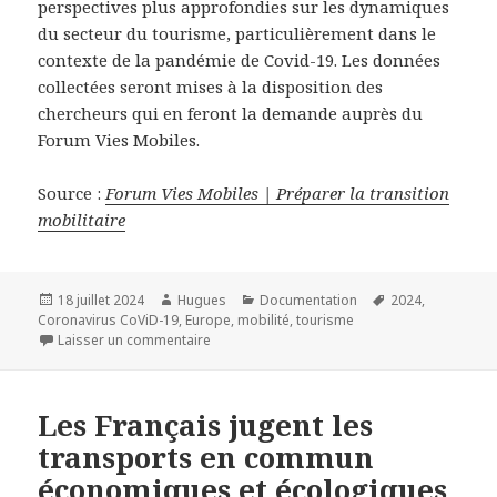
perspectives plus approfondies sur les dynamiques
du secteur du tourisme, particulièrement dans le
contexte de la pandémie de Covid-19. Les données
collectées seront mises à la disposition des
chercheurs qui en feront la demande auprès du
Forum Vies Mobiles.
Source :
Forum Vies Mobiles | Préparer la transition
mobilitaire
Publié
Auteur
Catégories
Mots-
18 juillet 2024
Hugues
Documentation
2024
,
le
clés
Coronavirus CoViD-19
,
Europe
,
mobilité
,
tourisme
sur Flux touristiques et densité de visiteur
Laisser un commentaire
Les Français jugent les
transports en commun
économiques et écologiques