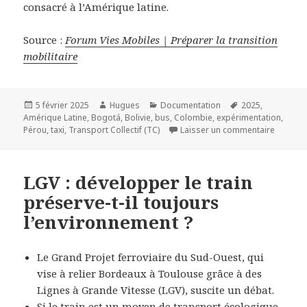
consacré à l’Amérique latine.
Source :
Forum Vies Mobiles | Préparer la transition
mobilitaire
Publié
Auteur
Catégories
Mots-
5 février 2025
Hugues
Documentation
2025
,
le
clés
Amérique Latine
,
Bogotá
,
Bolivie
,
bus
,
Colombie
,
expérimentation
,
sur Inno
Pérou
,
taxi
,
Transport Collectif (TC)
Laisser un commentaire
LGV : développer le train
préserve-t-il toujours
l’environnement ?
Le Grand Projet ferroviaire du Sud-Ouest, qui
vise à relier Bordeaux à Toulouse grâce à des
Lignes à Grande Vitesse (LGV), suscite un débat.
Si le train est un moyen de transport écologique,