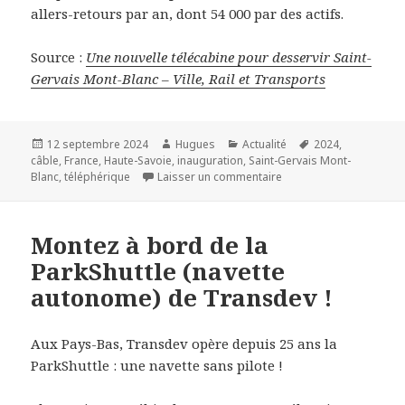
allers-retours par an, dont 54 000 par des actifs.
Source :
Une nouvelle télécabine pour desservir Saint-
Gervais Mont-Blanc – Ville, Rail et Transports
Publié
Auteur
Catégories
Mots-
12 septembre 2024
Hugues
Actualité
2024
,
le
clés
câble
,
France
,
Haute-Savoie
,
inauguration
,
Saint-Gervais Mont-
sur Une nouvelle téléca
Blanc
,
téléphérique
Laisser un commentaire
Montez à bord de la
ParkShuttle (navette
autonome) de Transdev !
Aux Pays-Bas, Transdev opère depuis 25 ans la
ParkShuttle : une navette sans pilote !