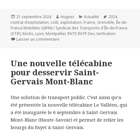
Publié
Auteur
Catégories
Mots-
21 septembre 2024
Hugues
Actualité
2024
,
le
clés
contrat d'exploitation
,
coût
,
exploitation
,
France
,
Grenoble
,
Île-de-
France Mobilités (IdFM) / Syndicat des Transports d'Île-de-France
(STIF)
,
Kéolis
,
Lyon
,
Montpellier
,
RATP
,
RATP Dev
,
tarification
sur Privatisation des transports publics urbai
Laisser un commentaire
Une nouvelle télécabine
pour desservir Saint-
Gervais Mont-Blanc
Une solution de transport public. C’est ainsi qu’a
été présentée la nouvelle télécabine Le Valléen, qui
a été inaugurée le 6 septembre à Saint-Gervais
Mont-Blanc (Haute-Savoie) et permet de relier les
bourgs du Fayet à Saint-Gervais.