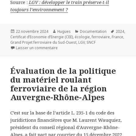
Source :
LGV : développer le train préserve-t-il
toujours l’environnement ?
Publié
Auteur
Catégories
Mots-
22 novembre 2024
Hugues
Documentation
2024
,
le
clés
Certificat d’Economie d’Energie (CEE)
,
écologie
,
ferroviaire
,
France
,
Grand Projet ferroviaire du Sud-Ouest
,
LGV
,
SNCF
sur LGV : développer le train préserve-t-il to
Laisser un commentaire
Évaluation de la politique
du matériel roulant
ferroviaire de la région
Auvergne-Rhône-Alpes
C’est sur la base de l’article L. 235-1 du code des
juridictions financières que M. Laurent Wauquiez,
président du conseil régional d’Auvergne-Rhône-
Alpes, a fait part par courrier du 15 décembre 2022