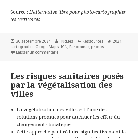
Source :
L’alternative libre pour photo-cartographier
les territoires
Publié
Auteur
Catégories
Mots-
30 septembre 2024
Hugues
Ressources
2024
,
le
clés
cartographie
,
GoogleMaps
,
IGN
,
Panoramax
,
photos
sur L’alternative libre pour photo-cartographie
Laisser un commentaire
Les risques sanitaires posés
par la végétalisation des
villes
La végétalisation des villes est l’une des
solutions promues pour atténuer les effets du
changement climatique.
Cette approche peut réduire significativement la