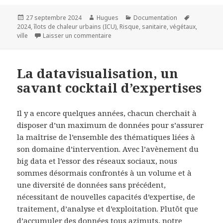
Publié
Auteur
Catégories
Mots-
27 septembre 2024
Hugues
Documentation
le
clés
2024
,
îlots de chaleur urbains (ICU)
,
Risque
,
sanitaire
,
végétaux
,
sur Les risques sanitaires posés par la
ville
Laisser un commentaire
La datavisualisation, un
savant cocktail d’expertises
Il y a encore quelques années, chacun cherchait à
disposer d’un maximum de données pour s’assurer
la maîtrise de l’ensemble des thématiques liées à
son domaine d’intervention. Avec l’avènement du
big data et l’essor des réseaux sociaux, nous
sommes désormais confrontés à un volume et à
une diversité de données sans précédent,
nécessitant de nouvelles capacités d’expertise, de
traitement, d’analyse et d’exploitation. Plutôt que
d’accumuler des données tous azimuts, notre