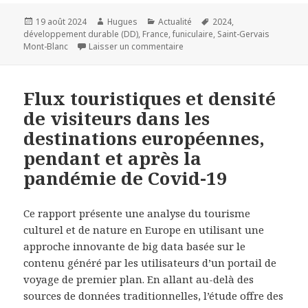
Publié
Auteur
Catégories
Mots-
19 août 2024
Hugues
Actualité
2024
,
le
clés
développement durable (DD)
,
France
,
funiculaire
,
Saint-Gervais
sur Un funiculaire alimenté par
Mont-Blanc
Laisser un commentaire
Flux touristiques et densité
de visiteurs dans les
destinations européennes,
pendant et après la
pandémie de Covid-19
Ce rapport présente une analyse du tourisme
culturel et de nature en Europe en utilisant une
approche innovante de big data basée sur le
contenu généré par les utilisateurs d’un portail de
voyage de premier plan. En allant au-delà des
sources de données traditionnelles, l’étude offre des