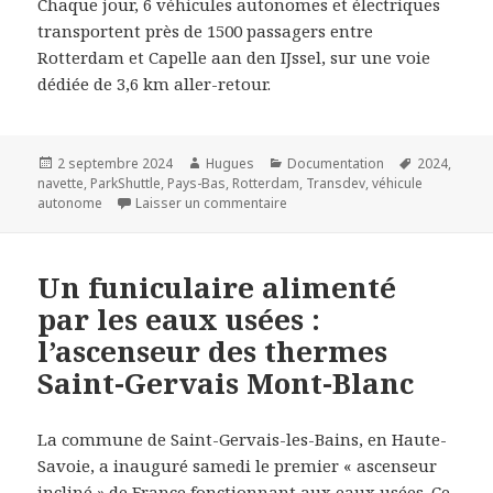
Chaque jour, 6 véhicules autonomes et électriques
transportent près de 1500 passagers entre
Rotterdam et Capelle aan den IJssel, sur une voie
dédiée de 3,6 km aller-retour.
Publié
Auteur
Catégories
Mots-
2 septembre 2024
Hugues
Documentation
2024
,
le
clés
navette
,
ParkShuttle
,
Pays-Bas
,
Rotterdam
,
Transdev
,
véhicule
sur Montez à bord de la ParkShu
autonome
Laisser un commentaire
Un funiculaire alimenté
par les eaux usées :
l’ascenseur des thermes
Saint-Gervais Mont-Blanc
La commune de Saint-Gervais-les-Bains, en Haute-
Savoie, a inauguré samedi le premier « ascenseur
incliné » de France fonctionnant aux eaux usées. Ce