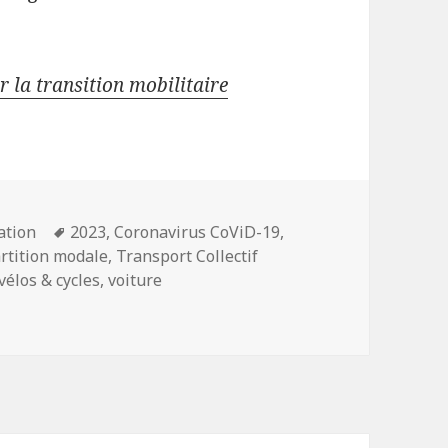
 la transition mobilitaire
s
Mots-
ation
2023
,
Coronavirus CoViD-19
,
clés
rtition modale
,
Transport Collectif
vélos & cycles
,
voiture
durables dans l’usage post-Covid de la voiture ? Le cas de l