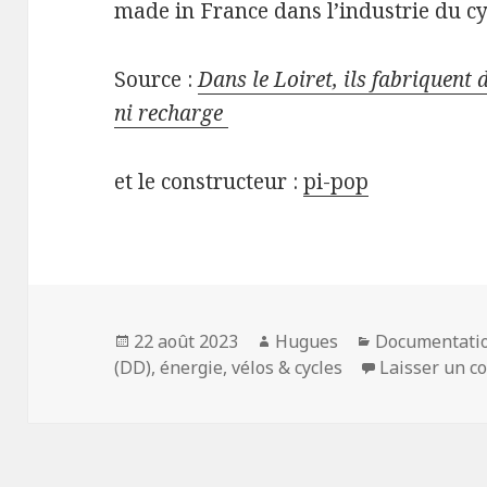
made in France dans l’industrie du cy
Source :
Dans le Loiret, ils fabriquent 
ni recharge
et le constructeur :
pi-pop
Publié
Auteur
Catégories
22 août 2023
Hugues
Documentati
le
(DD)
,
énergie
,
vélos & cycles
Laisser un 