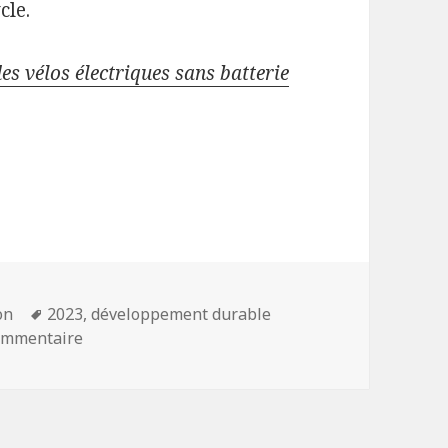
cle.
des vélos électriques sans batterie
Mots-
on
2023
,
développement durable
clés
sur Dans le Loiret, ils fabriquent des vélos élec
commentaire