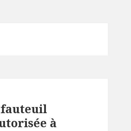
s
fauteuil
autorisée à