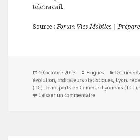
télétravail.
Source :
Forum Vies Mobiles | Préparer
Publié
Auteur
Catégorie
10 octobre 2023
Hugues
Document
le
évolution
,
indicateurs statistiques
,
Lyon
,
répa
(TC)
,
Transports en Commun Lyonnais (TCL)
,
sur Des inflexions 
Laisser un commentaire