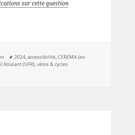
ications sur cette question
Mots-
on
2024
,
accessibilité
,
CEREMA (ex-
clés
l Roulant (UFR)
,
vélos & cycles
 fauteuil roulant est-elle autorisée à circuler sur les pis