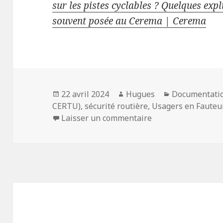
sur les pistes cyclables ? Quelques expl
souvent posée au Cerema | Cerema
Publié
Auteur
Catégories
22 avril 2024
Hugues
Documentati
le
CERTU)
,
sécurité routière
,
Usagers en Fauteui
sur Une personne en
Laisser un commentaire