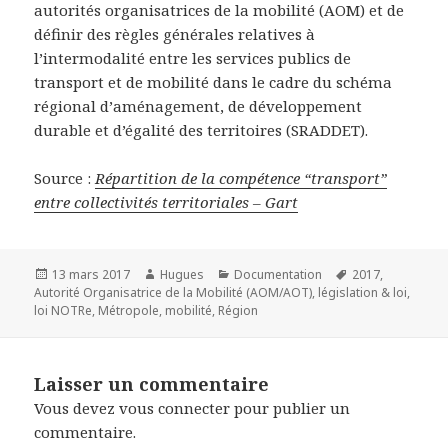
autorités organisatrices de la mobilité (AOM) et de
définir des règles générales relatives à
l’intermodalité entre les services publics de
transport et de mobilité dans le cadre du schéma
régional d’aménagement, de développement
durable et d’égalité des territoires (SRADDET).
Source :
Répartition de la compétence “transport”
entre collectivités territoriales – Gart
Publié
Auteur
Catégories
Mots-
13 mars 2017
Hugues
Documentation
2017
,
le
clés
Autorité Organisatrice de la Mobilité (AOM/AOT)
,
législation & loi
,
loi NOTRe
,
Métropole
,
mobilité
,
Région
Laisser un commentaire
Vous devez
vous connecter
pour publier un
commentaire.