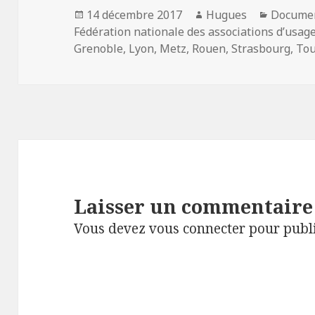
Publié
Auteur
Catégor
14 décembre 2017
Hugues
Documen
le
Fédération nationale des associations d’usag
Grenoble
,
Lyon
,
Metz
,
Rouen
,
Strasbourg
,
Tou
Laisser un commentaire
Vous devez
vous connecter
pour publ