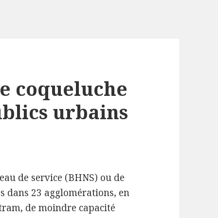
le coqueluche
ublics urbains
veau de service (BHNS) ou de
es dans 23 agglomérations, en
 tram, de moindre capacité