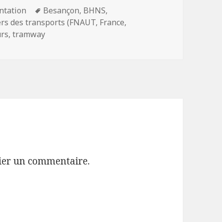
ies
Mots-
tation
Besançon
,
BHNS
,
clés
ers des transports (FNAUT
,
France
,
rs
,
tramway
ier un commentaire.