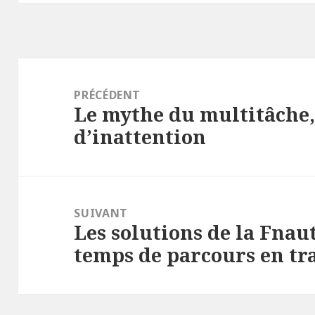
Navigation
de
PRÉCÉDENT
Le mythe du multitâche, 
l’article
Article
d’inattention
précédent :
SUIVANT
Les solutions de la Fnau
Article
temps de parcours en tr
suivant :