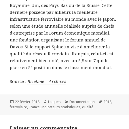
Royaume-Uni, des Pays-Bas ou de la Suisse. Cette
dernière possède par ailleurs la
meilleure
infrastructure ferroviaire
au monde avec le Japon,
selon une étude annuelle réalisée auprès de chefs
d’entreprise par le Forum économique mondial,
une fondation organisant le forum annuel de
Davos. Si le rapport Spinetta vise à améliorer la
qualité du réseau ferroviaire français, celui-ci est
relativement bien noté, avec un 5,8 sur 7 qui le
e
place en 5
position dans le classement mondial.
Source :
Brief.me – Archives
Publié
Auteur
Catégories
Mots-
22 février 2018
Hugues
Documentation
2018
,
le
clés
ferroviaire
,
France
,
indicateurs statistiques
,
qualité
Laisser un commentaire