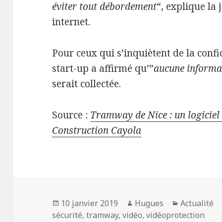
éviter tout débordement
“, explique la
internet.
Pour ceux qui s’inquiètent de la confi
start-up a affirmé qu’”
aucune informat
serait collectée.
Source :
Tramway de Nice : un logiciel
Construction Cayola
Publié
Auteur
Catégories
10 janvier 2019
Hugues
Actualité
le
sécurité
,
tramway
,
vidéo
,
vidéoprotection