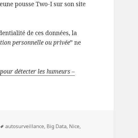
 jeune pousse Two-I sur son site
dentialité de ces données, la
ion personnelle ou privée
” ne
 pour détecter les humeurs –
Mots-
autosurveillance
,
Big Data
,
Nice
,
clés