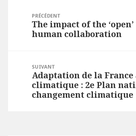
Navigation
de
PRÉCÉDENT
The impact of the ‘open
l’article
Article
human collaboration
précédent :
SUIVANT
Adaptation de la Franc
Article
climatique : 2e Plan nat
suivant :
changement climatique