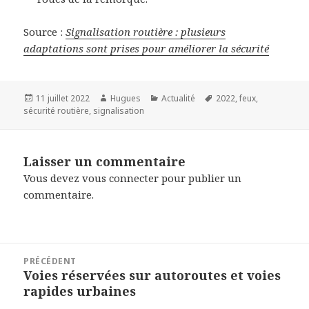
Source :
Signalisation routière : plusieurs
adaptations sont prises pour améliorer la sécurité
Publié
Auteur
Catégories
Mots-
11 juillet 2022
Hugues
Actualité
2022
,
feux
,
le
clés
sécurité routière
,
signalisation
Laisser un commentaire
Vous devez
vous connecter
pour publier un
commentaire.
Navigation
PRÉCÉDENT
de
Voies réservées sur autoroutes et voies
Article
l’article
rapides urbaines
précédent :