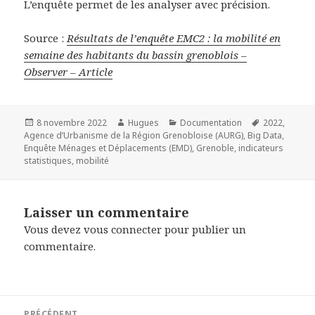
L’enquête permet de les analyser avec précision.
Source :
Résultats de l’enquête EMC2 : la mobilité en
semaine des habitants du bassin grenoblois –
Observer – Article
Publié
Auteur
Catégories
Mots-
8 novembre 2022
Hugues
Documentation
2022
,
le
clés
Agence d’Urbanisme de la Région Grenobloise (AURG)
,
Big Data
,
Enquête Ménages et Déplacements (EMD)
,
Grenoble
,
indicateurs
statistiques
,
mobilité
Laisser un commentaire
Vous devez
vous connecter
pour publier un
commentaire.
Navigation
PRÉCÉDENT