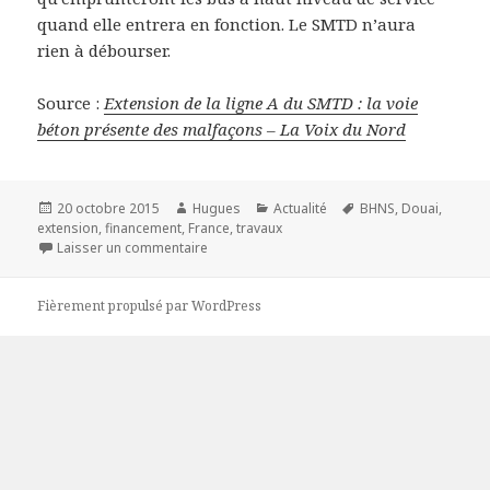
quand elle entrera en fonction. Le SMTD n’aura
rien à débourser.
Source :
Extension de la ligne A du SMTD : la voie
béton présente des malfaçons – La Voix du Nord
Publié
Auteur
Catégories
Mots-
20 octobre 2015
Hugues
Actualité
BHNS
,
Douai
,
le
clés
extension
,
financement
,
France
,
travaux
sur Extension de la ligne A du SMTD : la voi
Laisser un commentaire
Fièrement propulsé par WordPress