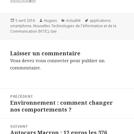
Publié
Auteur
Catégories
Mots-
5 avril 2016
Hugues
Actualité
applications
le
clés
smartphone
,
Nouvelles Technologies de l'Information et de la
Communication (NTIC)
,
taxi
Laisser un commentaire
Vous devez
vous connecter
pour publier un
commentaire.
Navigation
PRÉCÉDENT
de
Environnement : comment changer
Article
l’article
nos comportements ?
précédent :
SUIVANT
Autocars Macron : 12 euros les 376
Article