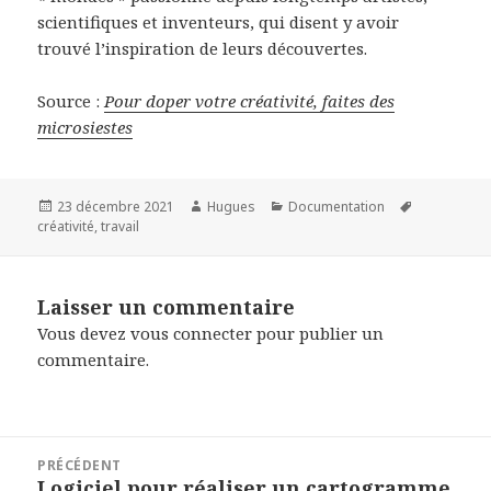
scientifiques et inventeurs, qui disent y avoir
trouvé l’inspiration de leurs découvertes.
Source :
Pour doper votre créativité, faites des
microsiestes
Publié
Auteur
Catégories
Mots-
23 décembre 2021
Hugues
Documentation
le
clés
créativité
,
travail
Laisser un commentaire
Vous devez
vous connecter
pour publier un
commentaire.
Navigation
PRÉCÉDENT
de
Logiciel pour réaliser un cartogramme
Article