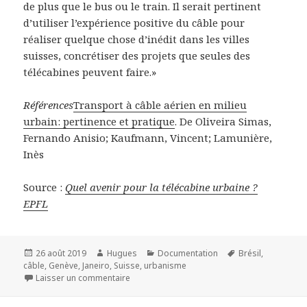
de plus que le bus ou le train. Il serait pertinent
d’utiliser l’expérience positive du câble pour
réaliser quelque chose d’inédit dans les villes
suisses, concrétiser des projets que seules des
télécabines peuvent faire.»
Références
Transport à câble aérien en milieu
urbain: pertinence et pratique
. De Oliveira Simas,
Fernando Anisio; Kaufmann, Vincent; Lamunière,
Inès
Source :
Quel avenir pour la télécabine urbaine ?
EPFL
Publié
Auteur
Catégories
Mots-
26 août 2019
Hugues
Documentation
Brésil
,
le
clés
câble
,
Genève
,
Janeiro
,
Suisse
,
urbanisme
sur Quel avenir pour la télécabine urbaine?
Laisser un commentaire