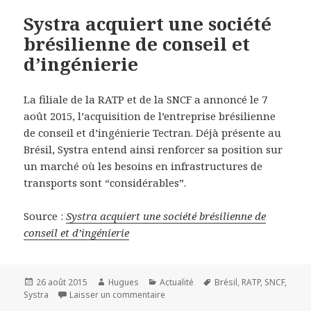
Systra acquiert une société
brésilienne de conseil et
d’ingénierie
La filiale de la RATP et de la SNCF a annoncé le 7
août 2015, l’acquisition de l’entreprise brésilienne
de conseil et d’ingénierie Tectran. Déjà présente au
Brésil, Systra entend ainsi renforcer sa position sur
un marché où les besoins en infrastructures de
transports sont “considérables”.
Source :
Systra acquiert une société brésilienne de
conseil et d’ingénierie
Publié
Auteur
Catégories
Mots-
26 août 2015
Hugues
Actualité
Brésil
,
RATP
,
SNCF
,
le
sur Systra acquiert une société brési
clés
Systra
Laisser un commentaire