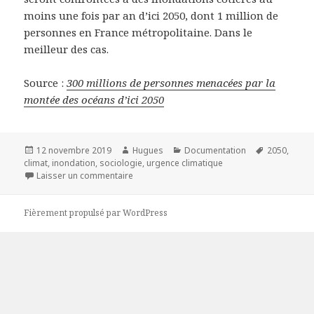
moins une fois par an d’ici 2050, dont 1 million de
personnes en France métropolitaine. Dans le
meilleur des cas.
Source :
300 millions de personnes menacées par la
montée des océans d’ici 2050
Publié
Auteur
Catégories
Mots-
12 novembre 2019
Hugues
Documentation
2050
,
le
clés
climat
,
inondation
,
sociologie
,
urgence climatique
sur 300 millions de personnes menacées par
Laisser un commentaire
Fièrement propulsé par WordPress