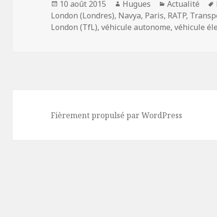
Publié
Auteur
Catégories
10 août 2015
Hugues
Actualité
le
London (Londres)
,
Navya
,
Paris
,
RATP
,
Transpo
London (TfL)
,
véhicule autonome
,
véhicule él
Fièrement propulsé par WordPress