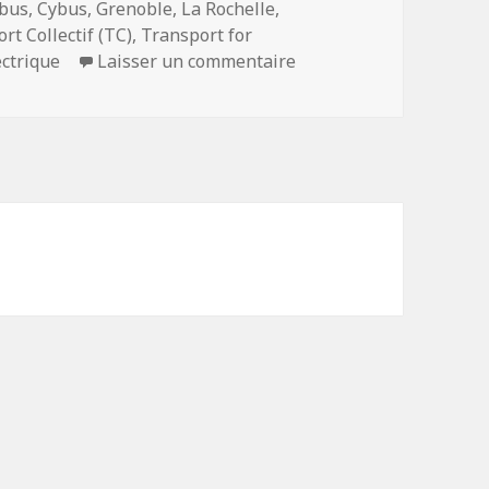
Mots-
bus
,
Cybus
,
Grenoble
,
La Rochelle
,
clés
rt Collectif (TC)
,
Transport for
sur Bus : une révolution
ectrique
Laisser un commentaire