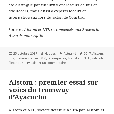
été distingué par un jury d’opérateurs de bus et
d’autocars, mais aussi d’experts locaux et
internationaux lors du salon de Courtrai.
Source :
Alstom et NTL récompensés aux Busworld
Awards pour Aptis
Publié
Auteur
Catégories
Mots-
25 octobre 2017
Hugues
Actualité
2017
,
Alstom
,
le
clés
bus
,
matériel roulant (MR)
,
récompense
,
Translohr (NTL)
,
véhicule
sur Alstom et NTL récompensés 
électrique
Laisser un commentaire
Alstom : premier essai sur
voies du tramway
d’Ayacucho
Alstom et NTL, société détenue à 51% par Alstom et