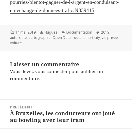
pourriez-bientot-gagner-de-l-argent-en-conduisant-
en-echange-de-donnees-trafic.N839415
Publié
Auteur
Catégories
Mots-
14 mai 2019
Hugues
Documentation
2019
,
le
clés
autoroute
,
cartographie
,
Open Data
,
route
,
smart city
,
vie privée
,
voiture
Laisser un commentaire
Vous devez
vous connecter
pour publier un
commentaire.
Navigation
PRÉCÉDENT
de
À Bruxelles, les conducteurs ont joué
Article
l’article
au bowling avec leur tram
précédent :