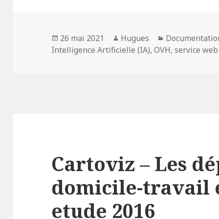
Publié
Auteur
Catégories
26 mai 2021
Hugues
Documentatio
le
Intelligence Artificielle (IA)
,
OVH
,
service web
Cartoviz – Les d
domicile-travail 
etude 2016