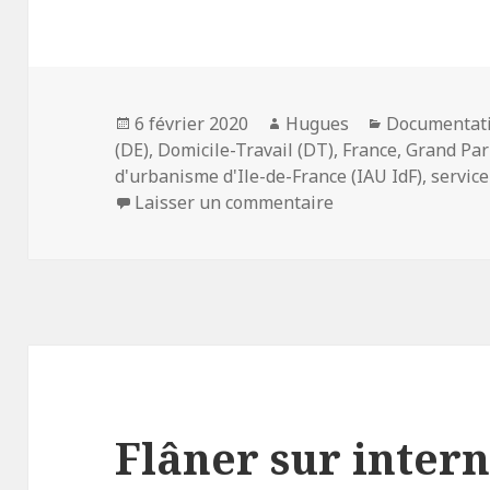
Publié
Auteur
Catégories
6 février 2020
Hugues
Documentat
le
(DE)
,
Domicile-Travail (DT)
,
France
,
Grand Par
d'urbanisme d'Ile-de-France (IAU IdF)
,
servic
sur Cartoviz – Les
Laisser un commentaire
Flâner sur inter