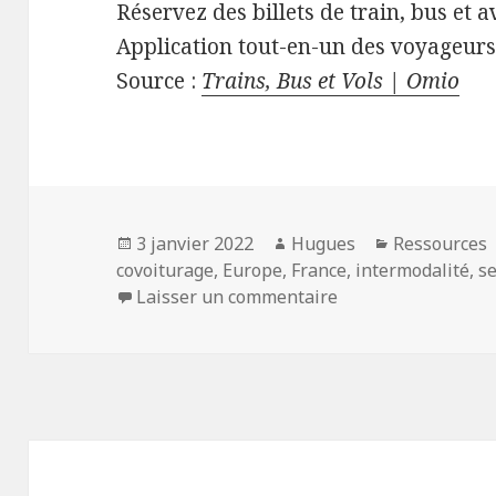
Réservez des billets de train, bus et a
Application tout-en-un des voyageur
Source :
Trains, Bus et Vols | Omio
Publié
Auteur
Catégories
3 janvier 2022
Hugues
Ressources
le
covoiturage
,
Europe
,
France
,
intermodalité
,
s
sur Omio
Laisser un commentaire