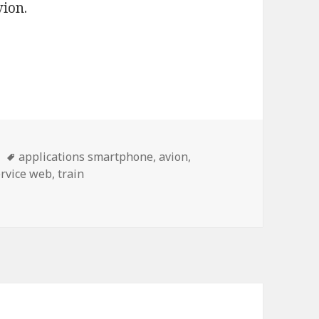
vion.
s
Mots-
applications smartphone
,
avion
,
clés
ervice web
,
train