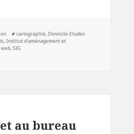
Mots-
ion
cartographie
,
Domicile-Etudes
clés
is
,
Institut d'aménagement et
e web
,
SIG
 déplacements domicile-travail et domicile-etude 2016
net au bureau