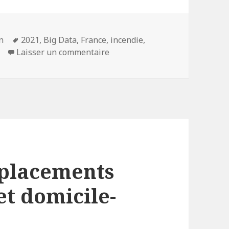
Mots-
n
2021
,
Big Data
,
France
,
incendie
,
clés
sur Retour sur l’incendie des s
Laisser un commentaire
éplacements
et domicile-