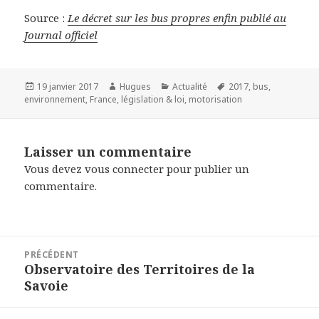
Source :
Le décret sur les bus propres enfin publié au
Journal officiel
Publié
Auteur
Catégories
Mots-
19 janvier 2017
Hugues
Actualité
2017
,
bus
,
le
clés
environnement
,
France
,
législation & loi
,
motorisation
Laisser un commentaire
Vous devez
vous connecter
pour publier un
commentaire.
Navigation
PRÉCÉDENT
de
Observatoire des Territoires de la
Article
l’article
Savoie
précédent :