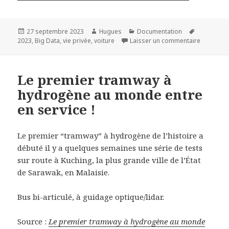
Publié
Auteur
Catégories
Mots-
27 septembre 2023
Hugues
Documentation
le
clés
sur Confid
2023
,
Big Data
,
vie privée
,
voiture
Laisser un commentaire
Le premier tramway à
hydrogène au monde entre
en service !
Le premier “tramway” à hydrogène de l’histoire a
débuté il y a quelques semaines une série de tests
sur route à Kuching, la plus grande ville de l’État
de Sarawak, en Malaisie.
Bus bi-articulé, à guidage optique/lidar.
Source :
Le premier tramway à hydrogène au monde