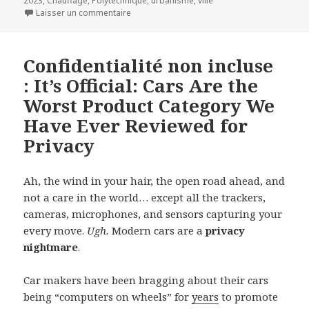
2023
,
Chauffage
,
Polytechnique
,
urbanisme
,
ville
sur Trois choses à savoir sur le potentiel in
Laisser un commentaire
Confidentialité non incluse
: It’s Official: Cars Are the
Worst Product Category We
Have Ever Reviewed for
Privacy
Ah, the wind in your hair, the open road ahead, and
not a care in the world… except all the trackers,
cameras, microphones, and sensors capturing your
every move.
Ugh.
Modern cars are a
privacy
nightmare
.
Car makers have been bragging about their cars
being “computers on wheels” for
years
to promote