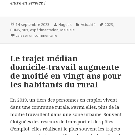
entre en service !
Publié
Auteur
Catégories
Mots-
14 septembre 2023
Hugues
Actualité
2023
,
le
clés
BHNS
,
bus
,
expérimentation
,
Malaisie
sur Le premier tramway à hydrogène au mond
Laisser un commentaire
Le trajet médian
domicile‑travail augmente
de moitié en vingt ans pour
les habitants du rural
En 2019, un tiers des personnes en emploi vivent
dans une commune rurale. Parmi elles, plus de la
moitié travaillent dans une zone urbaine. Souvent
éloignées des réseaux de transport et des pôles
d’emploi, elles réalisent le plus souvent les trajets