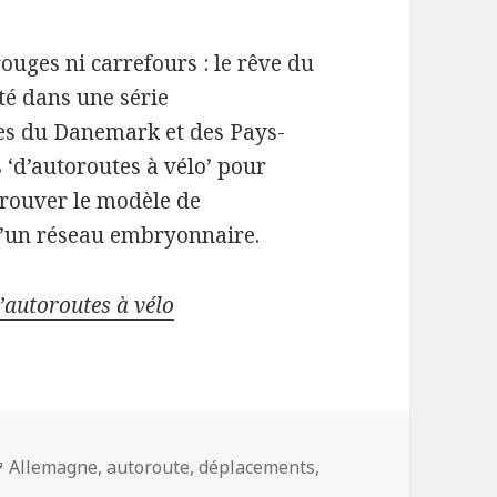
rouges ni carrefours : le rêve du
ité dans une série
es du Danemark et des Pays-
s ‘d’autoroutes à vélo’ pour
 trouver le modèle de
d’un réseau embryonnaire.
’autoroutes à vélo
Mots-
Allemagne
,
autoroute
,
déplacements
,
 L’Allemagne rêve activement d’autoroutes à vélo
clés