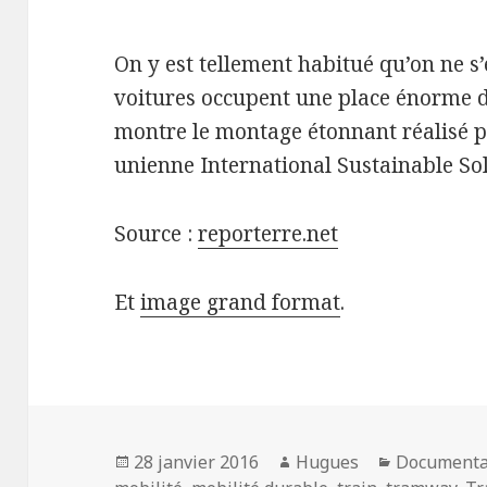
On y est tellement habitué qu’on ne s
voitures occupent une place énorme dan
montre le montage étonnant réalisé p
unienne International Sustainable Sol
Source :
reporterre.net
Et
image grand format
.
Publié
Auteur
Catégories
28 janvier 2016
Hugues
Documenta
le