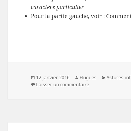
caractère particulier
Pour la partie gauche, voir :
Comment
Publié
Auteur
Catégories
12 janvier 2016
Hugues
Astuces inf
le
sur MS Excel : Extr
Laisser un commentaire