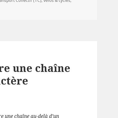
ansport Collectif (TC)
,
vélos & cycles
,
ture prend trop de place !
ire une chaîne
actère
re une chaîne au-delà d’un