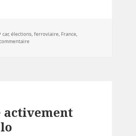
Mots-
car
,
élections
,
ferroviaire
,
France
,
clés
sur Elections des présidents de Régions : le lo
 commentaire
e activement
élo