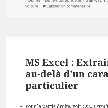
mobilité
,
mobilité durable
,
train
,
tramway
,
Tr
sur La voi
voiture
Laisser un commentaire
MS Excel : Extra
au-delà d’un car
particulier
Pour la partie droite, voir :
XL: Extrai