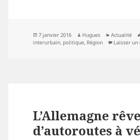
Publié
Auteur
Catégories
7 janvier 2016
Hugues
Actualité
le
interurbain
,
politique
,
Région
Laisser un
L’Allemagne rêv
d’autoroutes à v