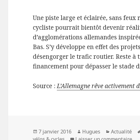
Une piste large et éclairée, sans feux 
cycliste pourrait bientôt devenir réal
d’agglomérations allemandes inspiré
Bas. S’y développe en effet des projet
désengorger le trafic routier. Reste à
financement pour dépasser le stade 
Source :
L’Allemagne rêve activement d
Publié
Auteur
Catégories
7 janvier 2016
Hugues
Actualité
le
sur
vélos & cycles
Laisser un commentaire