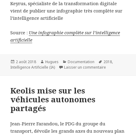
Keyrus, spécialiste de la transformation digitale
vient de publier une infographie très complète sur
l’intelligence artificielle
Source :
Une infographie complète sur l’intelligence
artificielle
Publié
Auteur
Catégories
Mots-
2 août 2018
Hugues
Documentation
2018
,
le
clés
sur Une infographi
Intelligence Artificielle (IA)
Laisser un commentaire
Keolis mise sur les
véhicules autonomes
partagés
Jean-Pierre Farandou, le PDG du groupe du
transport, dévoile les grands axes du nouveau plan