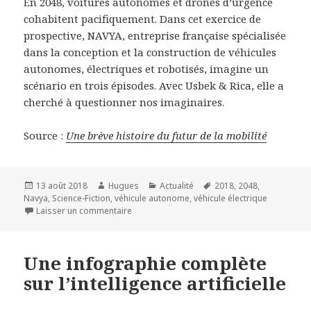
En 2048, voitures autonomes et drones d’urgence
cohabitent pacifiquement. Dans cet exercice de
prospective, NAVYA, entreprise française spécialisée
dans la conception et la construction de véhicules
autonomes, électriques et robotisés, imagine un
scénario en trois épisodes. Avec Usbek & Rica, elle a
cherché à questionner nos imaginaires.
Source :
Une brève histoire du futur de la mobilité
Publié
Auteur
Catégories
Mots-
13 août 2018
Hugues
Actualité
2018
,
2048
,
le
clés
Navya
,
Science-Fiction
,
véhicule autonome
,
véhicule électrique
sur Une brève histoire du futur de la mobilité
Laisser un commentaire
Une infographie complète
sur l’intelligence artificielle