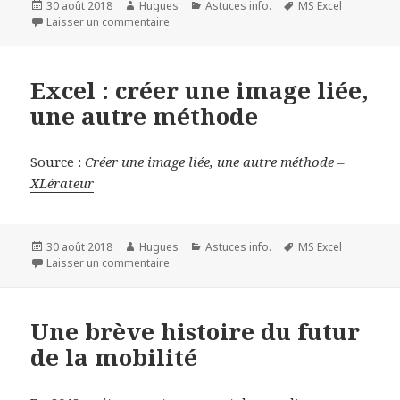
Publié
Auteur
Catégories
Mots-
30 août 2018
Hugues
Astuces info.
MS Excel
le
sur Excel : rechercher les liaisons externes li
clés
Laisser un commentaire
Excel : créer une image liée,
une autre méthode
Source :
Créer une image liée, une autre méthode –
XLérateur
Publié
Auteur
Catégories
Mots-
30 août 2018
Hugues
Astuces info.
MS Excel
le
sur Excel : créer une image liée, une autre m
clés
Laisser un commentaire
Une brève histoire du futur
de la mobilité