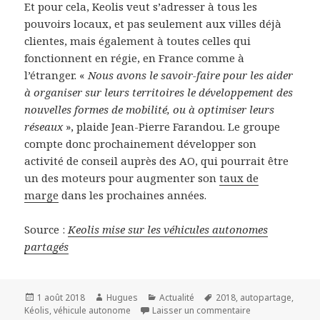
Et pour cela, Keolis veut s’adresser à tous les
pouvoirs locaux, et pas seulement aux villes déjà
clientes, mais également à toutes celles qui
fonctionnent en régie, en France comme à
l’étranger. «
Nous avons le savoir-faire pour les aider
à organiser sur leurs territoires le développement des
nouvelles formes de mobilité, ou à optimiser leurs
réseaux
», plaide Jean-Pierre Farandou. Le groupe
compte donc prochainement développer son
activité de conseil auprès des AO, qui pourrait être
un des moteurs pour augmenter son
taux de
marge
dans les prochaines années.
Source :
Keolis mise sur les véhicules autonomes
partagés
Publié
Auteur
Catégories
Mots-
1 août 2018
Hugues
Actualité
2018
,
autopartage
,
le
clés
sur Keolis mise 
Kéolis
,
véhicule autonome
Laisser un commentaire