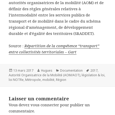
autorités organisatrices de la mobilité (AOM) et de
définir des règles générales relatives à
l’intermodalité entre les services publics de
transport et de mobilité dans le cadre du schéma
régional d’aménagement, de développement
durable et d’égalité des territoires (SRADDET).
Source :
Répartition de la compétence “transport”
entre collectivités territoriales – Gart
Publié
Auteur
Catégories
Mots-
13 mars 2017
Hugues
Documentation
2017
,
le
clés
Autorité Organisatrice de la Mobilité (AOM/AOT)
,
législation & loi
,
loi NOTRe
,
Métropole
,
mobilité
,
Région
Laisser un commentaire
Vous devez
vous connecter
pour publier un
commentaire.