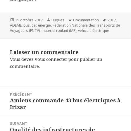
Publié
Auteur
Catégories
Mots-
25 octobre 2017
Hugues
Documentation
2017
,
le
clés
ADEME
,
bus
,
car
,
énergie
,
Fédération Nationale des Transports de
Voyageurs (FNTV)
,
matériel roulant (MR)
,
véhicule électrique
Laisser un commentaire
Vous devez
vous connecter
pour publier un
commentaire.
Navigation
PRÉCÉDENT
de
Amiens commande 43 bus électriques à
Article
l’article
Irizar
précédent :
SUIVANT
Qualité des infrastructures de
Article