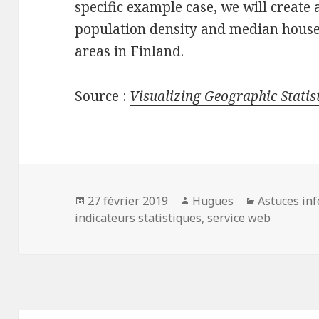
specific example case, we will create 
population density and median house
areas in Finland.
Source :
Visualizing Geographic Stati
Publié
Auteur
Catégories
27 février 2019
Hugues
Astuces inf
le
indicateurs statistiques
,
service web