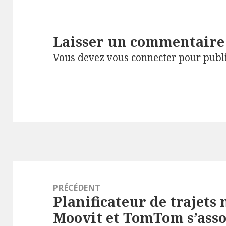
Laisser un commentaire
Vous devez
vous connecter
pour publ
Navigation
de
PRÉCÉDENT
Planificateur de trajets
l’article
Article
Moovit et TomTom s’asso
précédent :