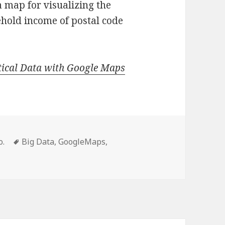
a map for visualizing the
hold income of postal code
stical Data with Google Maps
Mots-
o.
Big Data
,
GoogleMaps
,
clés