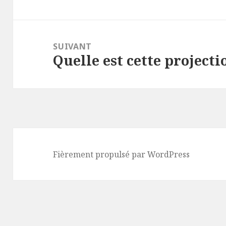
SUIVANT
Quelle est cette projecti
Article
suivant :
Fièrement propulsé par WordPress