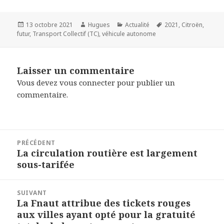
Publié
Auteur
Catégories
Mots-
13 octobre 2021
Hugues
Actualité
2021
,
Citroën
,
le
clés
futur
,
Transport Collectif (TC)
,
véhicule autonome
Laisser un commentaire
Vous devez
vous connecter
pour publier un
commentaire.
Navigation
PRÉCÉDENT
de
La circulation routière est largement
Article
l’article
sous-tarifée
précédent :
SUIVANT
La Fnaut attribue des tickets rouges
Article
aux villes ayant opté pour la gratuité
suivant :