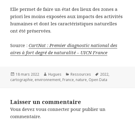
Elle permet de faire un état des lieux des zones a
priori les moins exposées aux impacts des activités
humaines et dont les caractéristiques naturelles
ont été préservées.
Source :
CartNat : Premier diagnostic national des
aires à fort degré de naturalité – UICN France
Publié
Auteur
Catégories
Mots-
18 mars 2022
Hugues
Ressources
2022
,
le
clés
cartographie
,
environnement
,
France
,
nature
,
Open Data
Laisser un commentaire
Vous devez
vous connecter
pour publier un
commentaire.