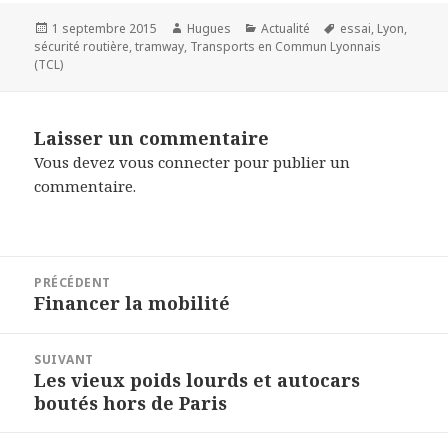
Publié
Auteur
Catégories
Mots-
1 septembre 2015
Hugues
Actualité
essai
,
Lyon
,
le
clés
sécurité routière
,
tramway
,
Transports en Commun Lyonnais
(TCL)
Laisser un commentaire
Vous devez
vous connecter
pour publier un
commentaire.
Navigation
PRÉCÉDENT
de
Financer la mobilité
Article
l’article
précédent :
SUIVANT
Les vieux poids lourds et autocars
Article
boutés hors de Paris
suivant :