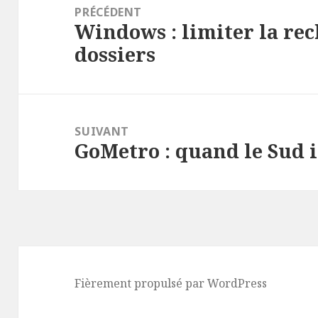
de
PRÉCÉDENT
Windows : limiter la re
l’article
Article
dossiers
précédent :
SUIVANT
GoMetro : quand le Sud 
Article
suivant :
Fièrement propulsé par WordPress