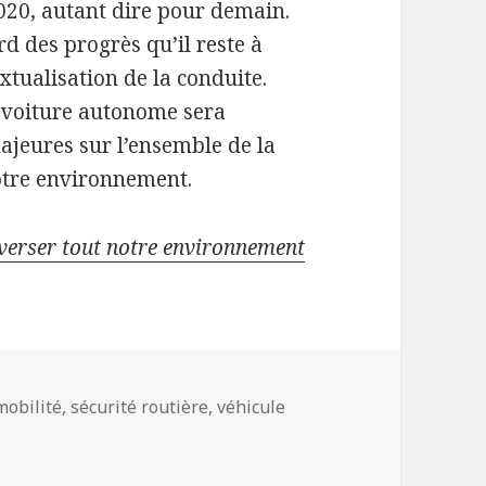
020, autant dire pour demain.
rd des progrès qu’il reste à
tualisation de la conduite.
a voiture autonome sera
ajeures sur l’ensemble de la
otre environnement.
verser tout notre environnement
Mots-
mobilité
,
sécurité routière
,
véhicule
clés