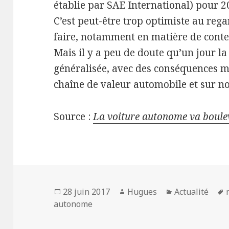
établie par SAE International) pour 2
C’est peut-être trop optimiste au rega
faire, notamment en matière de contex
Mais il y a peu de doute qu’un jour l
généralisée, avec des conséquences m
chaîne de valeur automobile et sur n
Source :
La voiture autonome va boule
Publié
Auteur
Catégories
28 juin 2017
Hugues
Actualité
le
autonome