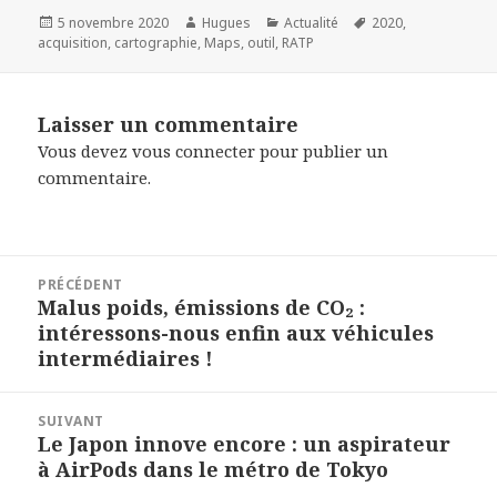
Publié
Auteur
Catégories
Mots-
5 novembre 2020
Hugues
Actualité
2020
,
le
clés
acquisition
,
cartographie
,
Maps
,
outil
,
RATP
Laisser un commentaire
Vous devez
vous connecter
pour publier un
commentaire.
Navigation
PRÉCÉDENT
de
Malus poids, émissions de CO₂ :
Article
l’article
intéressons-nous enfin aux véhicules
précédent :
intermédiaires !
SUIVANT
Le Japon innove encore : un aspirateur
Article
à AirPods dans le métro de Tokyo
suivant :