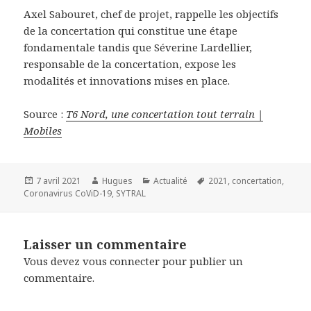
Axel Sabouret, chef de projet, rappelle les objectifs
de la concertation qui constitue une étape
fondamentale tandis que Séverine Lardellier,
responsable de la concertation, expose les
modalités et innovations mises en place.
Source :
T6 Nord, une concertation tout terrain |
Mobiles
Publié
Auteur
Catégories
Mots-
7 avril 2021
Hugues
Actualité
2021
,
concertation
,
le
clés
Coronavirus CoViD-19
,
SYTRAL
Laisser un commentaire
Vous devez
vous connecter
pour publier un
commentaire.