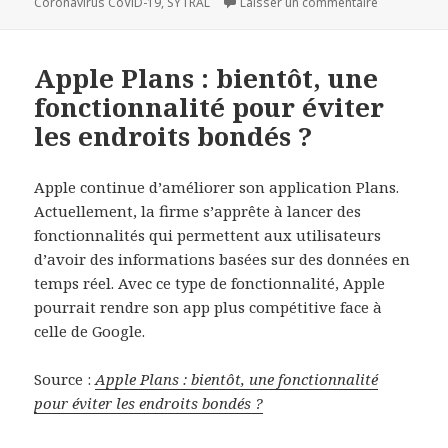
le
clés
sur T6 Nord,
Coronavirus CoViD-19
,
SYTRAL
Laisser un commentaire
Apple Plans : bientôt, une
fonctionnalité pour éviter
les endroits bondés ?
Apple continue d’améliorer son application Plans.
Actuellement, la firme s’apprête à lancer des
fonctionnalités qui permettent aux utilisateurs
d’avoir des informations basées sur des données en
temps réel. Avec ce type de fonctionnalité, Apple
pourrait rendre son app plus compétitive face à
celle de Google.
Source :
Apple Plans : bientôt, une fonctionnalité
pour éviter les endroits bondés ?