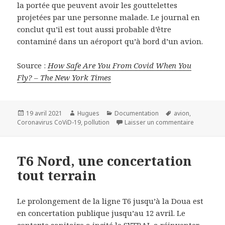
la portée que peuvent avoir les gouttelettes
projetées par une personne malade. Le journal en
conclut qu’il est tout aussi probable d’être
contaminé dans un aéroport qu’à bord d’un avion.
Source :
How Safe Are You From Covid When You
Fly? – The New York Times
Publié
Auteur
Catégories
Mots-
19 avril 2021
Hugues
Documentation
avion
,
le
clés
sur How Sa
Coronavirus CoViD-19
,
pollution
Laisser un commentaire
T6 Nord, une concertation
tout terrain
Le prolongement de la ligne T6 jusqu’à la Doua est
en concertation publique jusqu’au 12 avril. Le