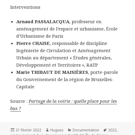
Interventions
Arnaud PASSALACQUA
, professeur en
aménagement de l’espace et urbanisme, École
d’Urbanisme de Paris
Pierre CHAISE
, responsable de discipline
Ingénierie de Circulation et Aménagement
Urbain au département « Études générales,
Développement et Territoires », RATP
Marie THIBAUT DE MAISIÈRES
, porte-parole
du Gouvernement de la région de Bruxelles-
Capitale
Source :
Partage de la voirie : quelle place pour les
bus ?
Publié
Auteur
Catégories
Mots-
21 février 2022
Hugues
Documentation
2022
,