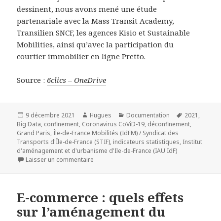
dessinent, nous avons mené une étude
partenariale avec la Mass Transit Academy,
Transilien SNCF, les agences Kisio et Sustainable
Mobilities, ainsi qu’avec la participation du
courtier immobilier en ligne Pretto.
Source :
6clics – OneDrive
Publié
Auteur
Catégories
Mots-
9 décembre 2021
Hugues
Documentation
2021
,
le
clés
Big Data
,
confinement
,
Coronavirus CoViD-19
,
déconfinement
,
Grand Paris
,
Île-de-France Mobilités (IdFM) / Syndicat des
Transports d'Île-de-France (STIF)
,
indicateurs statistiques
,
Institut
d'aménagement et d'urbanisme d'Ile-de-France (IAU IdF)
sur Les effets de la pandémie sur les transpo
Laisser un commentaire
E-commerce : quels effets
sur l’aménagement du