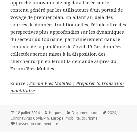
approche innovante de big data basée sur le
contenu généré par les utilisateurs d’un portail de
voyage de premier plan. En allant au-delà des
sources de données traditionnelles, l’étude offre des
perspectives plus approfondies sur les dynamiques
du secteur du tourisme, particulièrement dans le
contexte de la pandémie de Covid-19. Les données
collectées seront mises à la disposition des
chercheurs qui en feront la demande auprès du
Forum Vies Mobiles.
Source :
Forum Vies Mobiles | Préparer la transition
mobilitaire
Publié
Auteur
Catégories
Mots-
18 juillet 2024
Hugues
Documentation
2024
,
le
clés
Coronavirus CoViD-19
,
Europe
,
mobilité
,
tourisme
sur Flux touristiques et densité de visiteur
Laisser un commentaire