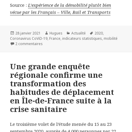
Source :
L’expérience de la démobilité plutôt bien
vécue par les Français – Ville, Rail et Transports
Publié
Auteur
Catégories
Mots-
28 janvier 2021
Hugues
Actualité
2020
,
le
clés
Coronavirus CoViD-19
,
France
,
indicateurs statistiques
,
mobilité
sur L’expérience de la démobilité plutôt bien vécue pa
2 commentaires
Une grande enquête
régionale confirme une
transformation des
habitudes de déplacement
en Île-de-France suite à la
crise sanitaire
Le troisième volet de l’étude menée du 15 au 23
septembre 2020, auprès de 4 000 personnes par 22