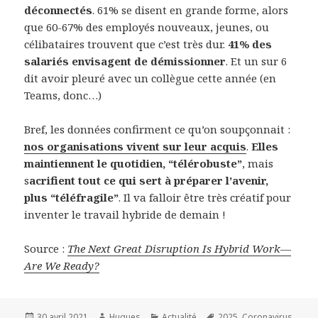
déconnectés
. 61% se disent en grande forme, alors
que 60-67% des employés nouveaux, jeunes, ou
célibataires trouvent que c’est très dur.
41% des
salariés envisagent de démissionner
. Et un sur 6
dit avoir pleuré avec un collègue cette année (en
Teams, donc…)
Bref, les données confirment ce qu’on soupçonnait :
nos organisations vivent sur leur acquis
.
Elles
maintiennent le quotidien, “télérobuste”
, mais
s
acrifient tout ce qui sert à préparer l’avenir,
plus “téléfragile”
. Il va falloir être très créatif pour
inventer le travail hybride de demain !
Source :
The Next Great Disruption Is Hybrid Work—
Are We Ready?
Publié
Auteur
Catégories
Mots-
30 avril 2021
Hugues
Actualité
2025
,
Coronavirus