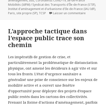
le
clés
aménagement
,
bus
,
Coronavirus CoViD-19
,
Île-de-France
Mobilités (IdFM) / Syndicat des Transports d'Île-de-France (STIF)
,
Institut d'aménagement et d'urbanisme d'Ile-de-France (IAU IdF)
,
sur Partage de 
Paris
,
site propre (SP)
,
TCSP
Laisser un commentaire
L’approche tactique dans
l’espace public trace son
chemin
Les impératifs de gestion de crise, et
particulièrement la problématique de distanciation
physique, ont amené les décideurs à agir vite et sur
tous les fronts. L’état d’urgence sanitaire a
généralisé une prise de conscience sur les enjeux de
mobilité active et a ouvert une fenêtre
d’opportunité pour déployer des projets d’espace
public restés dans les cartons des collectivités.
Prenant la forme d’actions d’aménagement, parfois