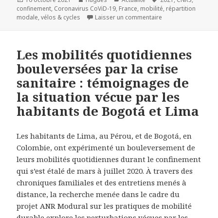
le
clés
confinement
,
Coronavirus CoViD-19
,
France
,
mobilité
,
répartition
sur La bicyclette, pet
modale
,
vélos & cycles
Laisser un commentaire
Les mobilités quotidiennes
bouleversées par la crise
sanitaire : témoignages de
la situation vécue par les
habitants de Bogotá et Lima
Les habitants de Lima, au Pérou, et de Bogotá, en
Colombie, ont expérimenté un bouleversement de
leurs mobilités quotidiennes durant le confinement
qui s’est étalé de mars à juillet 2020. À travers des
chroniques familiales et des entretiens menés à
distance, la recherche menée dans le cadre du
projet ANR Modural sur les pratiques de mobilité
durable explore les perturbations vécues par les