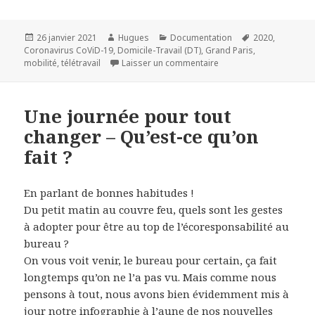
Publié
Auteur
Catégories
Mots-
26 janvier 2021
Hugues
Documentation
2020
,
le
clés
Coronavirus CoViD-19
,
Domicile-Travail (DT)
,
Grand Paris
,
sur Une grande enquête 
mobilité
,
télétravail
Laisser un commentaire
Une journée pour tout
changer – Qu’est-ce qu’on
fait ?
En parlant de bonnes habitudes !
Du petit matin au couvre feu, quels sont les gestes
à adopter pour être au top de l’écoresponsabilité au
bureau ?
On vous voit venir, le bureau pour certain, ça fait
longtemps qu’on ne l’a pas vu. Mais comme nous
pensons à tout, nous avons bien évidemment mis à
jour notre infographie à l’aune de nos nouvelles