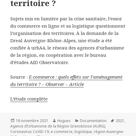
territoire ?
Sujets mis en lumière par la crise sanitaire, l’essor
du commerce en ligne et sa logistique questionnent
l’organisation des territoires. À la demande de la
Dreal Auvergne-Rhône-Alpes, une étude a été
confiée à urbA4, le réseau des agences d’urbanisme
de la région, en coopération avec le bureau
d’études AID Observatoire.
Source :
E-commerce : quels effets sur l’aménagement
du territoire ? – Observer – Article
L’étude complète
Publié
Auteur
Catégories
Mots-
18 novembre 2021
Hugues
Documentation
2021
,
le
clés
Agence d’Urbanisme de la Région Grenobloise (AURG)
,
Coronavirus CoViD-19
,
e-commerce
,
logistique
,
région Auvergne-