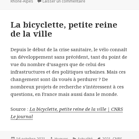
sur E-commerce : quels effets 
Rhône-Alpes
Laisser un commentaire
La bicyclette, petite reine
de la ville
Depuis le début de la crise sanitaire, le vélo connaît
un développement sans précédent, tant du point de
vue du nombre d’usagers que de celui des
infrastructures et des politiques urbaines. Mais ces
changement sont-ils voués à perdurer ? De
nombreux projets de recherche s’intéressent à ces
questions, en France mais aussi dans le monde.
Source :
La bicyclette, petite reine de la ville | CNRS
Le journal
Publié
Auteur
Catégories
Mots-
16 octobre 2021
Hugues
Actualité
2021
,
CNRS
,