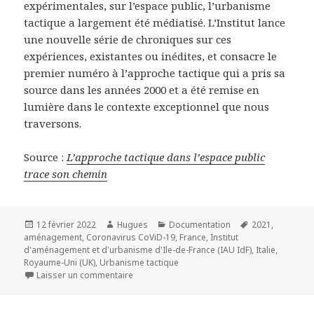
expérimentales, sur l’espace public, l’urbanisme
tactique a largement été médiatisé. L’Institut lance
une nouvelle série de chroniques sur ces
expériences, existantes ou inédites, et consacre le
premier numéro à l’approche tactique qui a pris sa
source dans les années 2000 et a été remise en
lumière dans le contexte exceptionnel que nous
traversons.
Source :
L’approche tactique dans l’espace public
trace son chemin
Publié
Auteur
Catégories
Mots-
12 février 2022
Hugues
Documentation
2021
,
le
clés
aménagement
,
Coronavirus CoViD-19
,
France
,
Institut
d'aménagement et d'urbanisme d'Ile-de-France (IAU IdF)
,
Italie
,
Royaume-Uni (UK)
,
Urbanisme tactique
sur L’approche tactique dans l’espace public
Laisser un commentaire