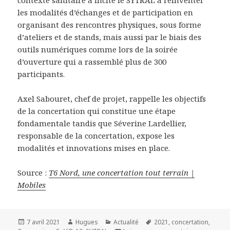
contexte sanitaire a incité le SYTRAL a réinventer
les modalités d’échanges et de participation en
organisant des rencontres physiques, sous forme
d’ateliers et de stands, mais aussi par le biais des
outils numériques comme lors de la soirée
d’ouverture qui a rassemblé plus de 300
participants.
Axel Sabouret, chef de projet, rappelle les objectifs
de la concertation qui constitue une étape
fondamentale tandis que Séverine Lardellier,
responsable de la concertation, expose les
modalités et innovations mises en place.
Source :
T6 Nord, une concertation tout terrain |
Mobiles
Publié
Auteur
Catégories
Mots-
7 avril 2021
Hugues
Actualité
2021
,
concertation
,