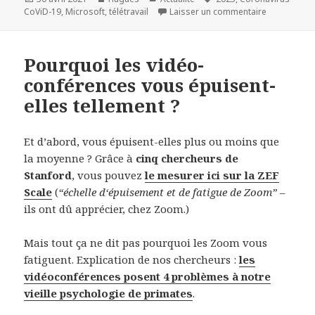
le
clés
sur The Nex
CoViD-19
,
Microsoft
,
télétravail
Laisser un commentaire
Pourquoi les vidéo-
conférences vous épuisent-
elles tellement ?
Et d’abord, vous épuisent-elles plus ou moins que
la moyenne ? Grâce à
cinq chercheurs de
Stanford
, vous pouvez
le mesurer ici sur la ZEF
Scale
(
“échelle d‘épuisement et de fatigue de Zoom”
–
ils ont dû apprécier, chez Zoom.)
Mais tout ça ne dit pas pourquoi les Zoom vous
fatiguent. Explication de nos chercheurs :
les
vidéoconférences posent 4 problèmes à notre
vieille psychologie de primates
.