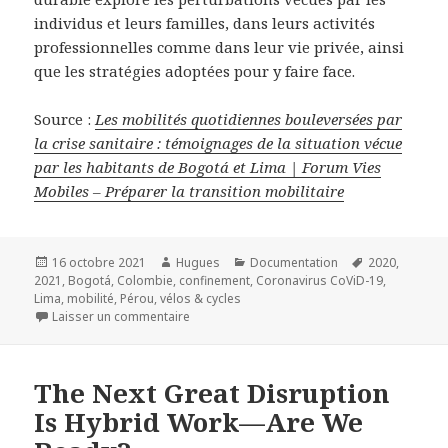
individus et leurs familles, dans leurs activités
professionnelles comme dans leur vie privée, ainsi
que les stratégies adoptées pour y faire face.
Source :
Les mobilités quotidiennes bouleversées par
la crise sanitaire : témoignages de la situation vécue
par les habitants de Bogotá et Lima | Forum Vies
Mobiles – Préparer la transition mobilitaire
Publié
Auteur
Catégories
Mots-
16 octobre 2021
Hugues
Documentation
2020
,
le
clés
2021
,
Bogotá
,
Colombie
,
confinement
,
Coronavirus CoViD-19
,
Lima
,
mobilité
,
Pérou
,
vélos & cycles
sur Les mobilités quotidiennes bouleversées 
Laisser un commentaire
The Next Great Disruption
Is Hybrid Work—Are We