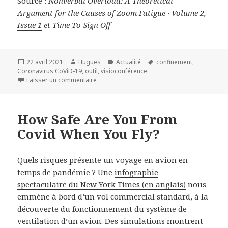
Source :
Nonverbal Overload: A Theoretical
Argument for the Causes of Zoom Fatigue · Volume 2,
Issue 1
et Time To Sign Off
Publié
Auteur
Catégories
Mots-
22 avril 2021
Hugues
Actualité
confinement
,
le
clés
Coronavirus CoViD-19
,
outil
,
visioconférence
sur Pourquoi les vidéo-conférences vous épui
Laisser un commentaire
How Safe Are You From
Covid When You Fly?
Quels risques présente un voyage en avion en
temps de pandémie ? Une
infographie
spectaculaire du New York Times (en anglais)
nous
emmène à bord d’un vol commercial standard, à la
découverte du fonctionnement du système de
ventilation d’un avion. Des simulations montrent