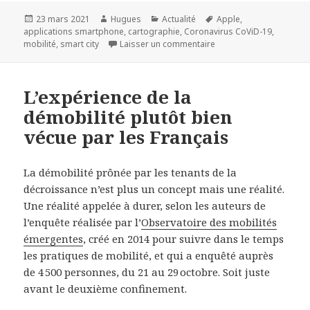
Publié
Auteur
Catégories
Mots-
23 mars 2021
Hugues
Actualité
Apple
,
le
clés
applications smartphone
,
cartographie
,
Coronavirus CoViD-19
,
sur Apple Plans : bientô
mobilité
,
smart city
Laisser un commentaire
L’expérience de la
démobilité plutôt bien
vécue par les Français
La démobilité prônée par les tenants de la
décroissance n’est plus un concept mais une réalité.
Une réalité appelée à durer, selon les auteurs de
l’enquête réalisée par l’
Observatoire des mobilités
émergentes
, créé en 2014 pour suivre dans le temps
les pratiques de mobilité, et qui a enquêté auprès
de 4 500 personnes, du 21 au 29 octobre. Soit juste
avant le deuxième confinement.