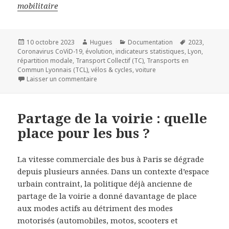
mobilitaire
Publié
Auteur
Catégories
Mots-
10 octobre 2023
Hugues
Documentation
2023
,
le
clés
Coronavirus CoViD-19
,
évolution
,
indicateurs statistiques
,
Lyon
,
répartition modale
,
Transport Collectif (TC)
,
Transports en
Commun Lyonnais (TCL)
,
vélos & cycles
,
voiture
sur Des inflexions durables dans l’usage pos
Laisser un commentaire
Partage de la voirie : quelle
place pour les bus ?
La vitesse commerciale des bus à Paris se dégrade
depuis plusieurs années. Dans un contexte d’espace
urbain contraint, la politique déjà ancienne de
partage de la voirie a donné davantage de place
aux modes actifs au détriment des modes
motorisés (automobiles, motos, scooters et