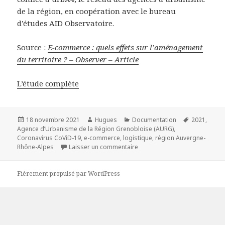
de la région, en coopération avec le bureau
d’études AID Observatoire.
Source :
E-commerce : quels effets sur l’aménagement
du territoire ? – Observer – Article
L’étude complète
Publié
Auteur
Catégories
Mots-
18 novembre 2021
Hugues
Documentation
2021
,
le
clés
Agence d’Urbanisme de la Région Grenobloise (AURG)
,
Coronavirus CoViD-19
,
e-commerce
,
logistique
,
région Auvergne-
sur E-commerce : quels effets 
Rhône-Alpes
Laisser un commentaire
Fièrement propulsé par WordPress