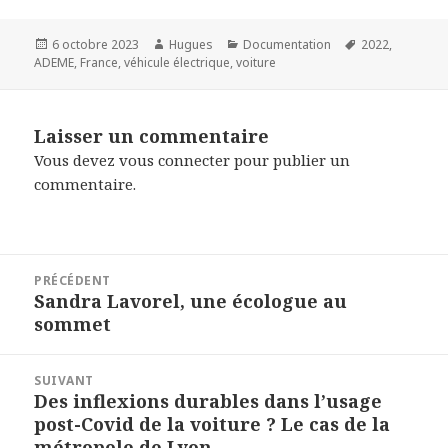
Publié
Auteur
Catégories
Mots-
6 octobre 2023
Hugues
Documentation
2022
,
le
clés
ADEME
,
France
,
véhicule électrique
,
voiture
Laisser un commentaire
Vous devez
vous connecter
pour publier un
commentaire.
Navigation
PRÉCÉDENT
de
Sandra Lavorel, une écologue au
Article
l’article
sommet
précédent :
SUIVANT
Des inflexions durables dans l’usage
Article
post-Covid de la voiture ? Le cas de la
suivant :
métropole de Lyon