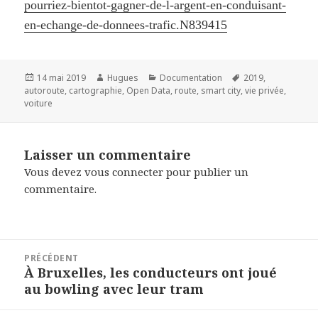
pourriez-bientot-gagner-de-l-argent-en-conduisant-
en-echange-de-donnees-trafic.N839415
Publié
Auteur
Catégories
Mots-
14 mai 2019
Hugues
Documentation
2019
,
le
clés
autoroute
,
cartographie
,
Open Data
,
route
,
smart city
,
vie privée
,
voiture
Laisser un commentaire
Vous devez
vous connecter
pour publier un
commentaire.
Navigation
PRÉCÉDENT
de
À Bruxelles, les conducteurs ont joué
Article
l’article
au bowling avec leur tram
précédent :