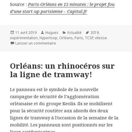
Source :
Paris-Orléans en 15 minutes : le projet fou
d’une start-up parisienne – Capital.fr
Publié
Auteur
Catégories
Mots-
11 avril 2019
Hugues
Actualité
2019
,
le
clés
expérimentation
,
Hyperloop
,
Orléans
,
Paris
,
TCSP
,
vitesse
sur Paris-Orléans en 15 minutes : le projet fo
Laisser un commentaire
Orléans: un rhinocéros sur
la ligne de tramway!
Le panneau est le symbole de la nouvelle
campagne de sécurité de l’agglomération
orléanaise et du groupe Keolis. Ils se mobilisent
pour la sécurité routière aux abords des deux
lignes de tramway à l’occasion de la semaine de la
mobilité. Les panneaux sont positionnés sur les
lieux accidentogènes.