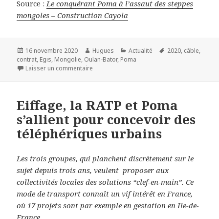
Source :
Le conquérant Poma à l’assaut des steppes
mongoles – Construction Cayola
Publié
Auteur
Catégories
Mots-
16 novembre 2020
Hugues
Actualité
2020
,
câble
,
le
clés
contrat
,
Egis
,
Mongolie
,
Oulan-Bator
,
Poma
sur Le conquérant Poma à l’assaut des ste
Laisser un commentaire
Eiffage, la RATP et Poma
s’allient pour concevoir des
téléphériques urbains
Les trois groupes, qui planchent discrètement sur le
sujet depuis trois ans, veulent proposer aux
collectivités locales des solutions “clef-en-main”. Ce
mode de transport connaît un vif intérêt en France,
où 17 projets sont par exemple en gestation en Ile-de-
France.