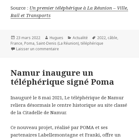
Source :
Un premier téléphérique à La Réunion – Ville,
Rail et Transports
Publié
Auteur
Catégories
Mots-
23 mars 2022
Hugues
Actualité
2022
,
câble
,
le
clés
France
,
Poma
,
Saint-Denis (La Réunion)
,
téléphérique
sur Un premier téléphérique à La Réunion
Laisser un commentaire
Namur inaugure un
téléphérique signé Poma
Inauguré le 8 mai 2021, Le téléphérique de Namur
reliera désormais le centre historique au site classé
de la Citadelle de Namur.
Ce nouveau projet, réalisé par POMA et ses
partenaires Labellemontagne et Franki, offre un