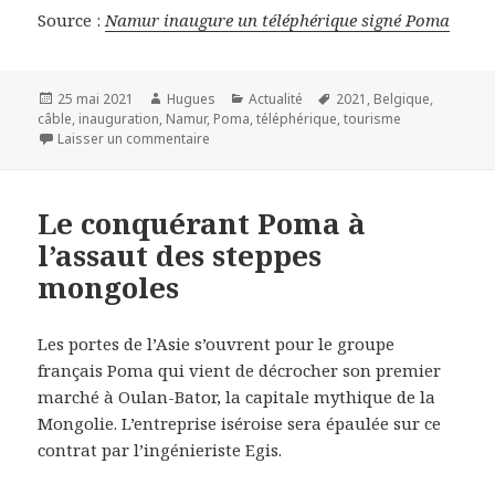
Source :
Namur inaugure un téléphérique signé Poma
Publié
Auteur
Catégories
Mots-
25 mai 2021
Hugues
Actualité
2021
,
Belgique
,
le
clés
câble
,
inauguration
,
Namur
,
Poma
,
téléphérique
,
tourisme
sur Namur inaugure un téléphérique signé 
Laisser un commentaire
Le conquérant Poma à
l’assaut des steppes
mongoles
Les portes de l’Asie s’ouvrent pour le groupe
français Poma qui vient de décrocher son premier
marché à Oulan-Bator, la capitale mythique de la
Mongolie. L’entreprise iséroise sera épaulée sur ce
contrat par l’ingénieriste Egis.