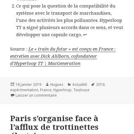
Ce qui pose la question de la compatibilité du
système avec le transport de marchandises,
l’une des activités les plus polluantes. Hyperloop
TT a signé plusieurs accords dans ce sens, et veut
développer une capsule cargo.
↩︎
Source :
Le « train du futur » est conçu en France :
entretien avec Dick Ahlborn, cofondateur
d’Hyperloop TT | MacGeneration
Publié
Auteur
Catégories
Mots-
18 janvier 2019
Hugues
Actualité
2019
,
le
clés
expérimentation
,
France
,
Hyperloop
,
Toulouse
sur Le « train du futur » est conçu en France
Laisser un commentaire
Paris s’organise face à
l’afflux de trottinettes