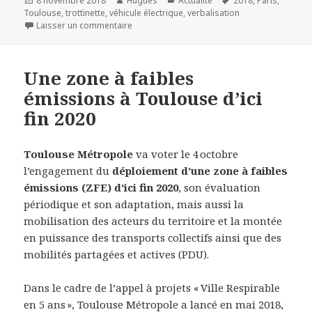
8 novembre 2018
Hugues
Actualité
2018
,
Paris
,
le
clés
Toulouse
,
trottinette
,
véhicule électrique
,
verbalisation
sur Paris s’organise face à l’afflux de trottine
Laisser un commentaire
Une zone à faibles
émissions à Toulouse d’ici
fin 2020
Toulouse Métropole
va voter le 4 octobre
l’engagement du
déploiement d’une zone à faibles
émissions (ZFE) d’ici fin 2020
, son évaluation
périodique et son adaptation, mais aussi la
mobilisation des acteurs du territoire et la montée
en puissance des transports collectifs ainsi que des
mobilités partagées et actives (PDU).
Dans le cadre de l’appel à projets « Ville Respirable
en 5 ans », Toulouse Métropole a lancé en mai 2018,