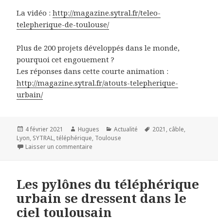
La vidéo :
http://magazine.sytral.fr/teleo-
telepherique-de-toulouse/
Plus de 200 projets développés dans le monde,
pourquoi cet engouement ?
Les réponses dans cette courte animation :
http://magazine.sytral.fr/atouts-telepherique-
urbain/
Publié
Auteur
Catégories
Mots-
4 février 2021
Hugues
Actualité
2021
,
câble
,
le
clés
Lyon
,
SYTRAL
,
téléphérique
,
Toulouse
sur Téléo, le téléphérique de Toulouse
Laisser un commentaire
Les pylônes du téléphérique
urbain se dressent dans le
ciel toulousain