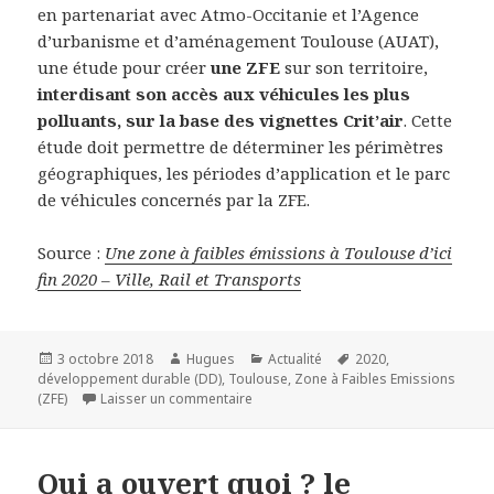
en partenariat avec Atmo-Occitanie et l’Agence
d’urbanisme et d’aménagement Toulouse (AUAT),
une étude pour créer
une ZFE
sur son territoire,
interdisant son accès aux véhicules les plus
polluants, sur la base des vignettes Crit’air
. Cette
étude doit permettre de déterminer les périmètres
géographiques, les périodes d’application et le parc
de véhicules concernés par la ZFE.
Source :
Une zone à faibles émissions à Toulouse d’ici
fin 2020 – Ville, Rail et Transports
Publié
Auteur
Catégories
Mots-
3 octobre 2018
Hugues
Actualité
2020
,
le
clés
développement durable (DD)
,
Toulouse
,
Zone à Faibles Emissions
sur Une zone à faibles émissions à Tou
(ZFE)
Laisser un commentaire
Qui a ouvert quoi ? le