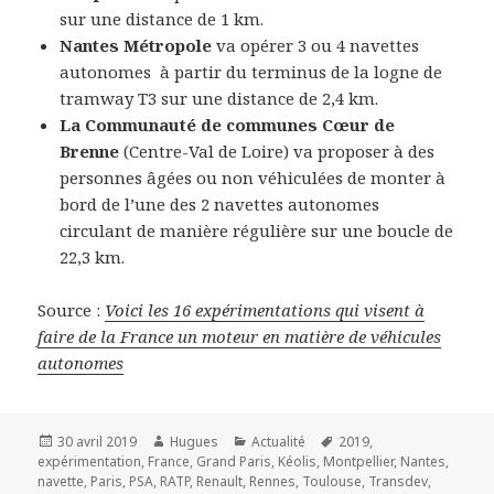
sur une distance de 1 km.
Nantes Métropole
va opérer 3 ou 4 navettes
autonomes à partir du terminus de la logne de
tramway T3 sur une distance de 2,4 km.
La Communauté de communes Cœur de
Brenne
(Centre-Val de Loire) va proposer à des
personnes âgées ou non véhiculées de monter à
bord de l’une des 2 navettes autonomes
circulant de manière régulière sur une boucle de
22,3 km.
Source :
Voici les 16 expérimentations qui visent à
faire de la France un moteur en matière de véhicules
autonomes
Publié
Auteur
Catégories
Mots-
30 avril 2019
Hugues
Actualité
2019
,
le
clés
expérimentation
,
France
,
Grand Paris
,
Kéolis
,
Montpellier
,
Nantes
,
navette
,
Paris
,
PSA
,
RATP
,
Renault
,
Rennes
,
Toulouse
,
Transdev
,