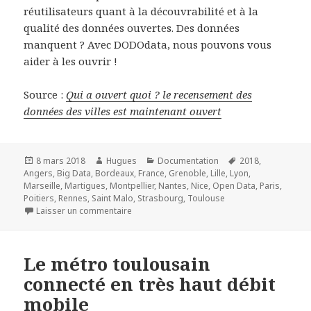
réutilisateurs quant à la découvrabilité et à la
qualité des données ouvertes. Des données
manquent ? Avec DODOdata, nous pouvons vous
aider à les ouvrir !
Source :
Qui a ouvert quoi ? le recensement des
données des villes est maintenant ouvert
Publié
Auteur
Catégories
Mots-
8 mars 2018
Hugues
Documentation
2018
,
le
clés
Angers
,
Big Data
,
Bordeaux
,
France
,
Grenoble
,
Lille
,
Lyon
,
Marseille
,
Martigues
,
Montpellier
,
Nantes
,
Nice
,
Open Data
,
Paris
,
Poitiers
,
Rennes
,
Saint Malo
,
Strasbourg
,
Toulouse
sur Qui a ouvert quoi ? le recensement des d
Laisser un commentaire
Le métro toulousain
connecté en très haut débit
mobile