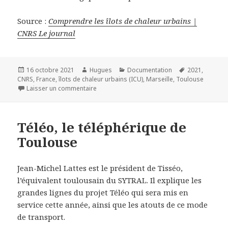
Source :
Comprendre les îlots de chaleur urbains |
CNRS Le journal
Publié
Auteur
Catégories
Mots-
16 octobre 2021
Hugues
Documentation
2021
,
le
clés
CNRS
,
France
,
îlots de chaleur urbains (ICU)
,
Marseille
,
Toulouse
sur Comprendre les îlots de chaleur urbains
Laisser un commentaire
Téléo, le téléphérique de
Toulouse
Jean-Michel Lattes est le président de Tisséo,
l’équivalent toulousain du SYTRAL. Il explique les
grandes lignes du projet Téléo qui sera mis en
service cette année, ainsi que les atouts de ce mode
de transport.