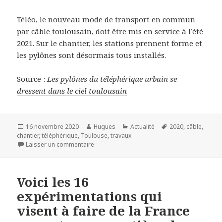
Téléo, le nouveau mode de transport en commun
par câble toulousain, doit être mis en service à l’été
2021. Sur le chantier, les stations prennent forme et
les pylônes sont désormais tous installés.
Source :
Les pylônes du téléphérique urbain se
dressent dans le ciel toulousain
Publié
Auteur
Catégories
Mots-
16 novembre 2020
Hugues
Actualité
2020
,
câble
,
le
clés
chantier
,
téléphérique
,
Toulouse
,
travaux
sur Les pylônes du téléphérique urbain se dr
Laisser un commentaire
Voici les 16
expérimentations qui
visent à faire de la France