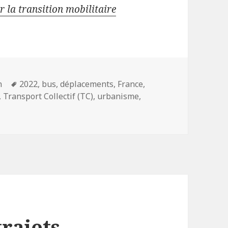
 la transition mobilitaire
Mots-
n
2022
,
bus
,
déplacements
,
France
,
clés
,
Transport Collectif (TC)
,
urbanisme
,
 Préparer la transition mobilitaire : 100 réseaux de « métro
trajets