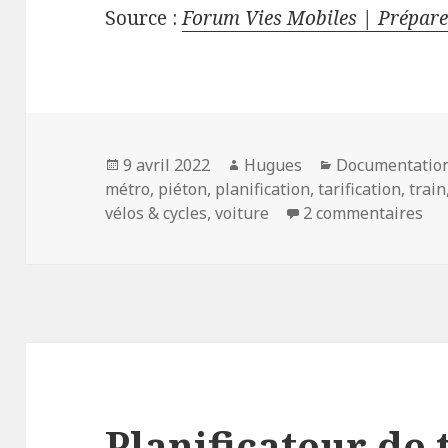
Source :
Forum Vies Mobiles | Préparer
Publié
Auteur
Catégories
9 avril 2022
Hugues
Documentatio
le
métro
,
piéton
,
planification
,
tarification
,
train
sur
vélos & cycles
,
voiture
2 commentaires
Planificateur de 