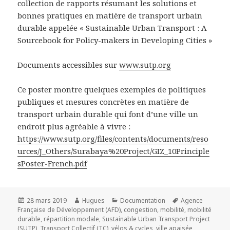
collection de rapports résumant les solutions et
bonnes pratiques en matière de transport urbain
durable appelée « Sustainable Urban Transport : A
Sourcebook for Policy-makers in Developing Cities »
Documents accessibles sur
www.sutp.org
Ce poster montre quelques exemples de politiques
publiques et mesures concrètes en matière de
transport urbain durable qui font d’une ville un
endroit plus agréable à vivre :
https://www.sutp.org/files/contents/documents/reso
urces/J_Others/Surabaya%20Project/GIZ_10Principle
sPoster-French.pdf
Publié
Auteur
Catégories
Mots-
28 mars 2019
Hugues
Documentation
Agence
le
clés
Française de Développement (AFD)
,
congestion
,
mobilité
,
mobilité
durable
,
répartition modale
,
Sustainable Urban Transport Project
(SUTP)
,
Transport Collectif (TC)
,
vélos & cycles
,
ville apaisée
,