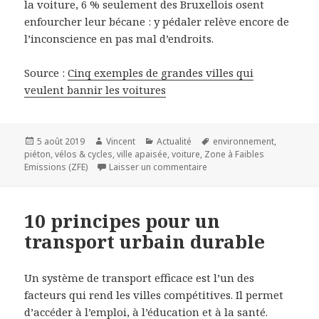
la voiture, 6 % seulement des Bruxellois osent
enfourcher leur bécane : y pédaler relève encore de
l’inconscience en pas mal d’endroits.
Source :
Cinq exemples de grandes villes qui
veulent bannir les voitures
Publié
Auteur
Catégories
Mots-
5 août 2019
Vincent
Actualité
environnement
,
le
clés
piéton
,
vélos & cycles
,
ville apaisée
,
voiture
,
Zone à Faibles
sur Cinq exemples de grande
Emissions (ZFE)
Laisser un commentaire
10 principes pour un
transport urbain durable
Un système de transport efficace est l’un des
facteurs qui rend les villes compétitives. Il permet
d’accéder à l’emploi, à l’éducation et à la santé.