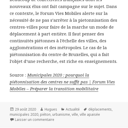
nouveaux élus ont fait campagne sur le sujet. Dans
ce contexte, le Forum Vies Mobiles alerte sur la
nécessité de ne pas s’arrêter à la pietonnisation des
centres-villes pour faire de la marche un mode de
déplacement à part entière. Il faut penser des
continuités piétonnes à l’échelle des villes, des
agglomérations et des métropoles. Le cas de la
piétonnisation du centre de Bruxelles, qui a fait
l’objet d’une recherche, est riche en enseignements.
Source :
Municipales 2020 : pourquoi la
piétonnisation des centres ne suffit pas | Forum Vies
Mobiles – Préparer la transition mobilitaire
Publié
Auteur
Catégories
Mots-
29 août 2020
Hugues
Actualité
déplacements
,
le
clés
municipales 2020
,
piéton
,
urbanisme
,
ville
,
ville apaisée
sur Municipales 2020 : pourquoi la piétonnisa
Laisser un commentaire