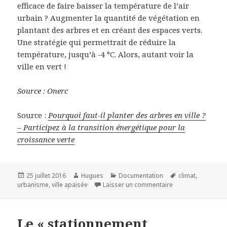
efficace de faire baisser la température de l’air
urbain ? Augmenter la quantité de végétation en
plantant des arbres et en créant des espaces verts.
Une stratégie qui permettrait de réduire la
température, jusqu’à -4 °C. Alors, autant voir la
ville en vert !
Source : Onerc
Source :
Pourquoi faut-il planter des arbres en ville ?
– Participez à la transition énergétique pour la
croissance verte
Publié
Auteur
Catégories
Mots-
25 juillet 2016
Hugues
Documentation
climat
,
le
sur Pourquoi faut-i
clés
urbanisme
,
ville apaisée
Laisser un commentaire
Le « stationnement