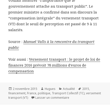
voulait montrer “l’importance que le
gouvernement attache au transport public”. Le
premier ministre a confirmé dans son discours la
“compensation intégrale” du versement transport
(VT) dont le seuil de perception est passé de 9 à 11
salariés.
Source :
Manuel Valls à la rencontre du transport
public
Voir aussi :
Versement transport : le projet de loi de
finances 2016 prévoit 78 millions d’euros de
compensation
Publié
Auteur
Catégories
Mots-
2 novembre 2015
Hugues
Actualité
2015
,
le
clés
financement
,
France
,
politique
,
Transport Collectif (TC)
,
versement
sur Manuel Valls à la rencont
transport (VT)
Laisser un commentaire