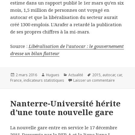
estime dans un rapport publié le 1er mars qu’en six
mois, 1,5 million de personnes ont voyagé en
autocar et que la libéralisation du secteur aurait
créé 1300 emplois. L’Arafer a retardé la publication
de ses propres chiffres à la mi-mars.
Source :
Libéralisation de l’autocar : le gouvernement
dresse un bilan flatteur
Publié
Auteur
Catégories
Mots-
2 mars 2016
Hugues
Actualité
2015
,
autocar
,
car
,
le
clés
sur Libérali
France
,
indicateurs statistiques
Laisser un commentaire
Nanterre-Université hérite
d’une toute nouvelle gare
La nouvelle gare entre en service le 17 décembre
2015. Desservie par le RER A et la ligne ligne L,