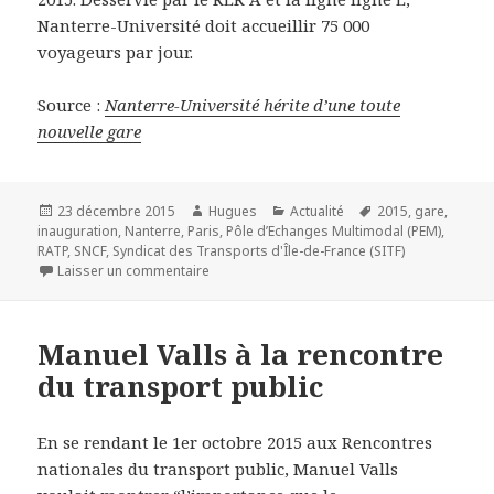
Nanterre-Université doit accueillir 75 000
voyageurs par jour.
Source :
Nanterre-Université hérite d’une toute
nouvelle gare
Publié
Auteur
Catégories
Mots-
23 décembre 2015
Hugues
Actualité
2015
,
gare
,
le
clés
inauguration
,
Nanterre
,
Paris
,
Pôle d’Echanges Multimodal (PEM)
,
RATP
,
SNCF
,
Syndicat des Transports d'Île-de-France (SITF)
sur Nanterre-Université hérite d’une toute no
Laisser un commentaire
Manuel Valls à la rencontre
du transport public
En se rendant le 1er octobre 2015 aux Rencontres
nationales du transport public, Manuel Valls