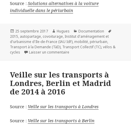
Source :
Solutions alternatives à la voiture
individuelle dans le périurbain
Publié
Auteur
Catégories
Mots-
25 septembre 2017
Hugues
Documentation
le
clés
2015
,
autopartage
,
covoiturage
,
Institut d'aménagement et
d'urbanisme d'Ile-de-France (IAU IdF)
,
mobilité
,
périurbain
,
Transport à la Demande (TàD)
,
Transport Collectif (TC)
,
vélos &
sur Solutions alternatives à la voitur
cycles
Laisser un commentaire
Veille sur les transports à
Londres, Berlin et Madrid
de 2014 à 2016
Source :
Veille sur les transports à Londres
Source :
Veille sur les transports à Berlin