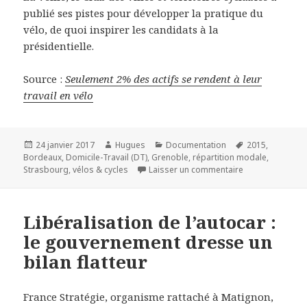
publié ses pistes pour développer la pratique du
vélo, de quoi inspirer les candidats à la
présidentielle.
Source :
Seulement 2% des actifs se rendent à leur
travail en vélo
Publié
Auteur
Catégories
Mots-
24 janvier 2017
Hugues
Documentation
2015
,
le
clés
Bordeaux
,
Domicile-Travail (DT)
,
Grenoble
,
répartition modale
,
sur Seulement 2%
Strasbourg
,
vélos & cycles
Laisser un commentaire
Libéralisation de l’autocar :
le gouvernement dresse un
bilan flatteur
France Stratégie, organisme rattaché à Matignon,