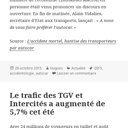
personne était venu prononcer un discours en
ouverture. En fin de matinée, Alain Vidalies,
secrétaire d’Etat aux transports, lançait :
« A nous
de vous faire préférer l’autocar. »
Source :
L’accident mortel, hantise des transporteurs
par autocar
Publié
Auteur
Catégories
Mots-
26 octobre 2015
Hugues
Actualité
2015
,
le
clés
sur L’accident mort
accidentologie
,
autocar
Laisser un commentaire
Le trafic des TGV et
Intercités a augmenté de
5,7% cet été
Avec 24 millions de voyageurs en juillet et août