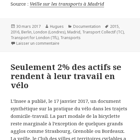
Source :
Veille sur les transports à Madrid
Publié
Auteur
Catégories
Mots-
30 mars 2017
Hugues
Documentation
2015
,
le
clés
2016
,
Berlin
,
London (Londres)
,
Madrid
,
Transport Collectif (TC)
,
Transport for London (TfL)
,
Transports
sur Veille sur les transports à Londres, Berl
Laisser un commentaire
Seulement 2% des actifs se
rendent à leur travail en
vélo
L’Insee a publié, le 17 janvier 2017, un document
synthétique sur la pratique du vélo dans les trajets
domicile-travail. La part modale de la bicyclette
reste marginale à l’exception de quelques grands
agglos comme Strasbourg, Grenoble ou Bordeaux.
La veille, le Club des villes et territoires cyclables a